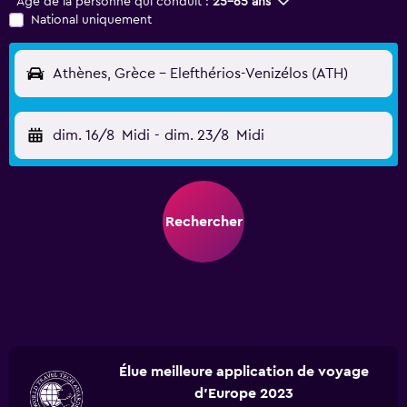
Âge de la personne qui conduit :
25-65 ans
National uniquement
Athènes, Grèce - Elefthérios-Venizélos (ATH)
dim. 16/8
Midi
-
dim. 23/8
Midi
Rechercher
Élue meilleure application de voyage
d'Europe 2023