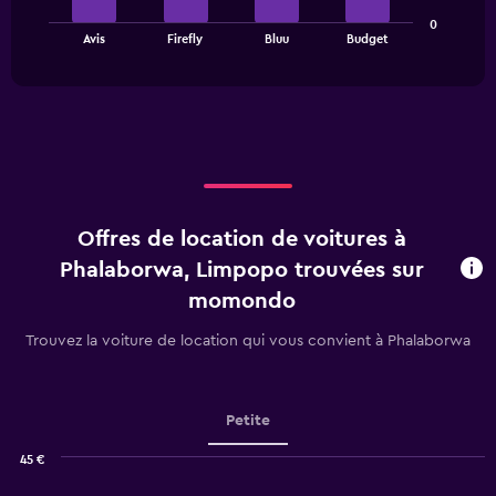
The
chart
0
chart
has
End
Avis
Firefly
Bluu
Budget
of
has
1
interactive
1
Y
chart
X
axis
axis
displaying
displaying
values.
categories.
Range:
Range:
0
4
to
categories.
36.
Offres de location de voitures à
The
chart
Phalaborwa, Limpopo trouvées sur
has
momondo
1
Y
Trouvez la voiture de location qui vous convient à Phalaborwa
axis
displaying
values.
Range:
Petite
0
to
45 €
2.4.
Combination
Chart
graphic.