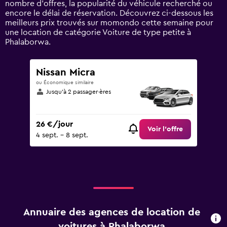
nombre d’offres, la popularité du véhicule recherché ou
Range:
encore le délai de réservation. Découvrez ci-dessous les
0
meilleurs prix trouvés sur momondo cette semaine pour
to
une location de catégorie Voiture de type petite à
45.
Phalaborwa.
Nissan Micra
ou Économique similaire
Jusqu’à 2 passager·ères
26 €/jour
Voir l’offre
4 sept. - 8 sept.
Annuaire des agences de location de
voitures à Phalaborwa