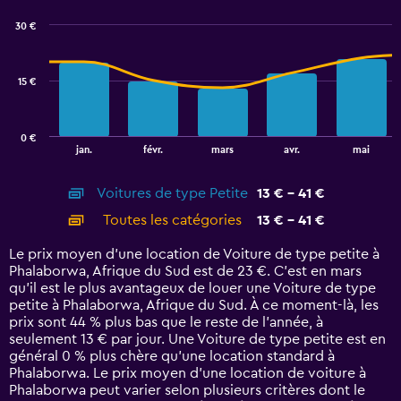
chart
with
30 €
2
data
series.
15 €
The
chart
has
0 €
1
End
jan.
févr.
mars
avr.
mai
of
X
interactive
axis
chart
Voitures de type Petite
13 € - 41 €
displaying
categories.
Toutes les catégories
13 € - 41 €
Range:
14
Le prix moyen d’une location de Voiture de type petite à
categories.
Phalaborwa, Afrique du Sud est de 23 €. C’est en mars
The
qu'il est le plus avantageux de louer une Voiture de type
chart
petite à Phalaborwa, Afrique du Sud. À ce moment-là, les
has
prix sont 44 % plus bas que le reste de l’année, à
1
seulement 13 € par jour. Une Voiture de type petite est en
Y
général 0 % plus chère qu'une location standard à
axis
Phalaborwa. Le prix moyen d’une location de voiture à
displaying
Phalaborwa peut varier selon plusieurs critères dont le
values.