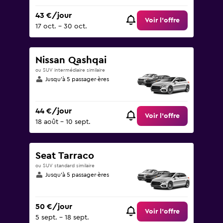
43 €/jour
Voir l’offre
17 oct. - 30 oct.
Nissan Qashqai
ou SUV intermédiaire similaire
Jusqu’à 5 passager·ères
44 €/jour
Voir l’offre
18 août - 10 sept.
Seat Tarraco
ou SUV standard similaire
Jusqu’à 5 passager·ères
50 €/jour
Voir l’offre
5 sept. - 18 sept.