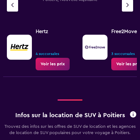
axis
displaying
values.
Range:
0
Hertz
Free2Move
to
120.
4 succursales
3 succursales
Voir les prix
Voir les pri
Infos sur la location de SUV à Poitiers
Trouvez des infos sur les offres de SUV de location et les agences
de location de SUV populaires pour votre voyage à Poitiers.