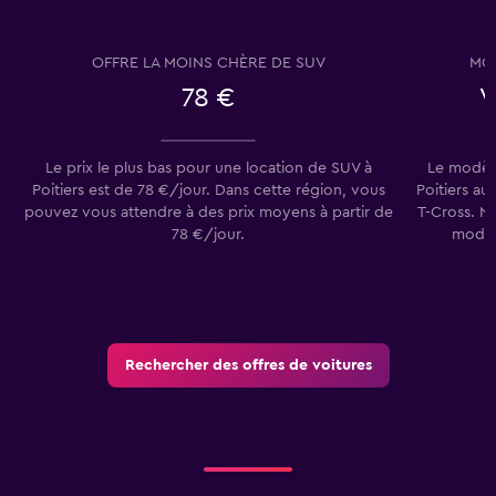
OFFRE LA MOINS CHÈRE DE SUV
MOD
78 €
V
Le prix le plus bas pour une location de SUV à
Le modèle
Poitiers est de 78 €/jour. Dans cette région, vous
Poitiers au
pouvez vous attendre à des prix moyens à partir de
T-Cross. No
78 €/jour.
modèl
Rechercher des offres de voitures