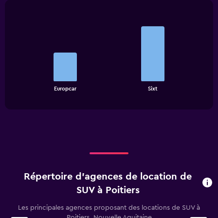
Bar
Chart
graphic.
chart
with
2
bars.
The
chart
End
Europcar
Sixt
of
has
interactive
1
chart
X
axis
displaying
categories.
Range:
2
categories.
Répertoire d’agences de location de
The
chart
SUV à Poitiers
has
1
Les principales agences proposant des locations de SUV à
Y
Poitiers, Nouvelle Aquitaine