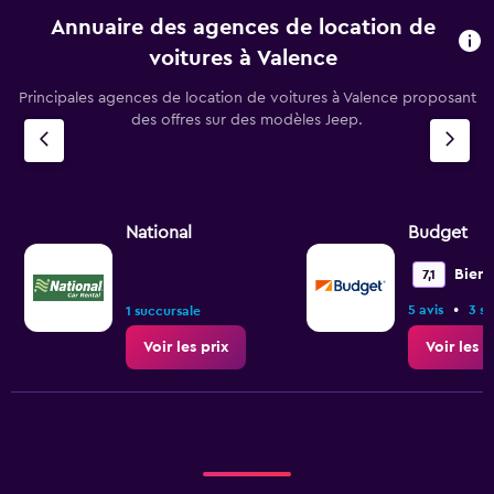
Annuaire des agences de location de
voitures à Valence
Principales agences de location de voitures à Valence proposant
des offres sur des modèles Jeep.
National
Budget
Bien
7,1
•
5 avis
3 s
1 succursale
Voir les prix
Voir les p