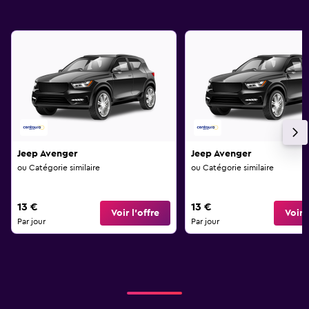
Jeep Avenger
Jeep Avenger
ou Catégorie similaire
ou Catégorie similaire
13 €
13 €
Voir l’offre
Voir l
Par jour
Par jour