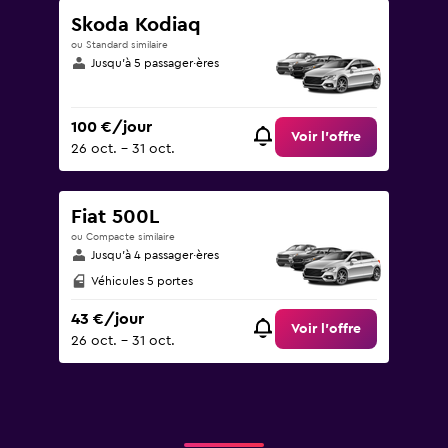
Skoda Kodiaq
ou Standard similaire
Jusqu’à 5 passager·ères
100 €/jour
Voir l’offre
26 oct. - 31 oct.
Fiat 500L
ou Compacte similaire
Jusqu’à 4 passager·ères
Véhicules 5 portes
43 €/jour
Voir l’offre
26 oct. - 31 oct.