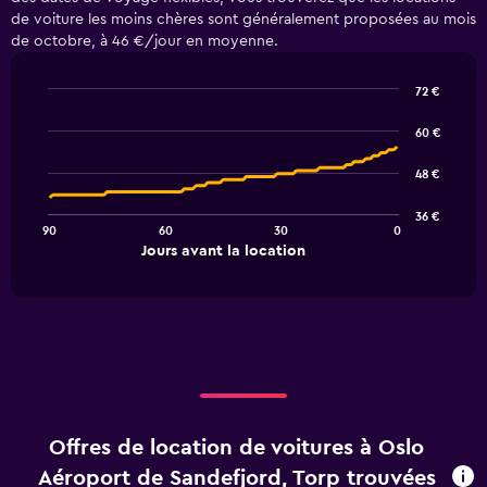
de voiture les moins chères sont généralement proposées au mois
de octobre, à 46 €/jour en moyenne.
72 €
Line
Chart
graphic.
chart
60 €
with
91
48 €
data
points.
36 €
90
60
30
0
The
End
Jours avant la location
chart
of
interactive
has
chart
1
X
axis
displaying
Jours
avant
la
Offres de location de voitures à Oslo
location.
Range:
Aéroport de Sandefjord, Torp trouvées