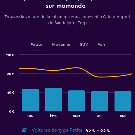
91
sur momondo
categories.
The
Trouvez la voiture de location qui vous convient à Oslo Aéroport
chart
de Sandefjord, Torp
has
1
Y
axis
Petite
Moyenne
SUV
Van
displaying
values.
120 €
Range:
Combination
Chart
36
graphic.
chart
to
with
80 €
72.
2
data
series.
40 €
The
chart
has
0 €
1
End
jan.
févr.
mars
avr.
mai
of
X
interactive
axis
chart
Voitures de type Petite
43 € - 63 €
displaying