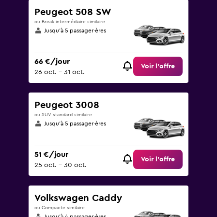
Peugeot 508 SW
ou Break intermédiaire similaire
Jusqu’à 5 passager·ères
66 €/jour
Voir l’offre
26 oct. - 31 oct.
Peugeot 3008
ou SUV standard similaire
Jusqu’à 5 passager·ères
51 €/jour
Voir l’offre
25 oct. - 30 oct.
Volkswagen Caddy
ou Compacte similaire
Jusqu’à 4 passager·ères