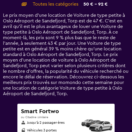
categories.
Toutes les catégories
50 € - 92 €
Range:
14
Le prix moyen d’une location de Voiture de type petite à
categories.
Oslo Aéroport de Sandefjord, Torp est de 47 €. C’est en
The
avril qu'il est le plus avantageux de louer une Voiture de
chart
type petite à Oslo Aéroport de Sandefjord, Torp. À ce
has
moment-là, les prix sont 9 % plus bas que le reste de
1
l’année, à seulement 43 € par jour. Une Voiture de type
Y
petite est en général 39 % moins chère qu'une location
axis
standard à Oslo Aéroport de Sandefjord, Torp. Le prix
displaying
moyen d’une location de voiture à Oslo Aéroport de
values.
Sandefjord, Torp peut varier selon plusieurs critères dont
Range:
le nombre d’offres, la popularité du véhicule recherché ou
0
encore le délai de réservation. Découvrez ci-dessous les
to
meilleurs prix trouvés sur momondo cette semaine pour
120.
une location de catégorie Voiture de type petite à Oslo
Aéroport de Sandefjord, Torp.
Smart Fortwo
ou Citadine similaire
Jusqu’à 2 passager·ères
Véhicules 3 portes