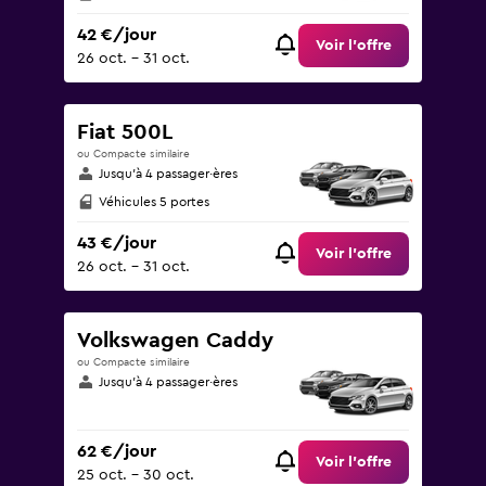
42 €/jour
Voir l’offre
26 oct. - 31 oct.
Fiat 500L
ou Compacte similaire
Jusqu’à 4 passager·ères
Véhicules 5 portes
43 €/jour
Voir l’offre
26 oct. - 31 oct.
Volkswagen Caddy
ou Compacte similaire
Jusqu’à 4 passager·ères
62 €/jour
Voir l’offre
25 oct. - 30 oct.