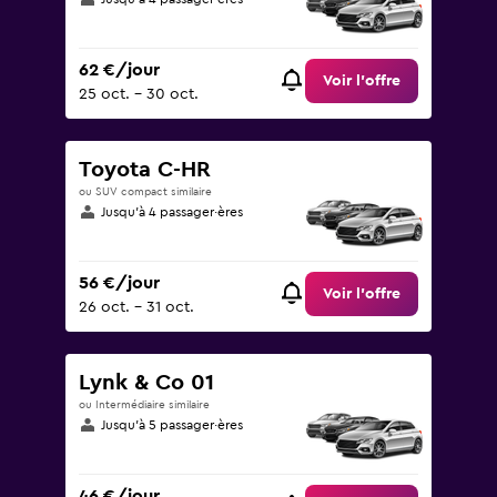
62 €/jour
Voir l’offre
25 oct. - 30 oct.
Toyota C-HR
ou SUV compact similaire
Jusqu’à 4 passager·ères
56 €/jour
Voir l’offre
26 oct. - 31 oct.
Lynk & Co 01
ou Intermédiaire similaire
Jusqu’à 5 passager·ères
46 €/jour