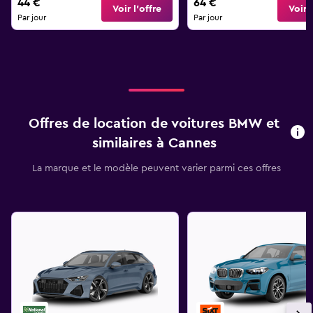
44 €
64 €
Voir l’offre
Voir l
Par jour
Par jour
Offres de location de voitures BMW et
similaires à Cannes
La marque et le modèle peuvent varier parmi ces offres