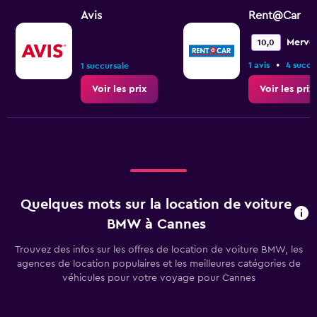
Avis
Rent@Car
Mervei
10,0
•
1 avis
4 succu
1 succursale
Voir les prix
Voir les prix
Quelques mots sur la location de voiture
BMW à Cannes
Trouvez des infos sur les offres de location de voiture BMW, les
agences de location populaires et les meilleures catégories de
véhicules pour votre voyage pour Cannes