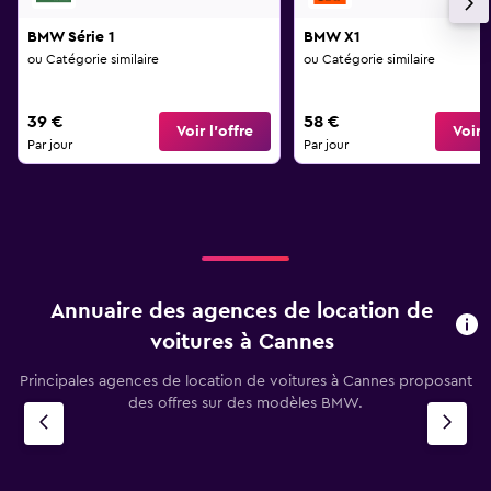
BMW Série 1
BMW X1
ou Catégorie similaire
ou Catégorie similaire
39 €
58 €
Voir l’offre
Voir l
Par jour
Par jour
Annuaire des agences de location de
voitures à Cannes
Principales agences de location de voitures à Cannes proposant
des offres sur des modèles BMW.