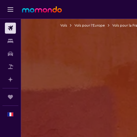
Vols
Vols pour l'Europe
Vols pour la Fr
Vols
Hébergements
Voitures
Vol+Hôtel
Planifier avec l’IA
Trips
Français