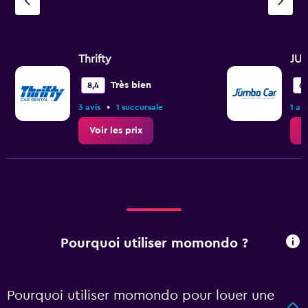
Thrifty
JU
Très bien
8,4
6,
•
3 avis
1 succursale
1 avi
Voir les prix
V
Pourquoi utiliser momondo ?
Pourquoi utiliser momondo pour louer une