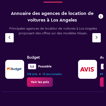
Annuaire des agences de location de
voitures à Los Angeles
Principales agences de location de voitures à Los Angeles
proposant des offres sur des modèles Nissan.
Budget
Avi
Passable
5,2
5,
•
178 avis
13 succursales
89 a
Voir les prix
V