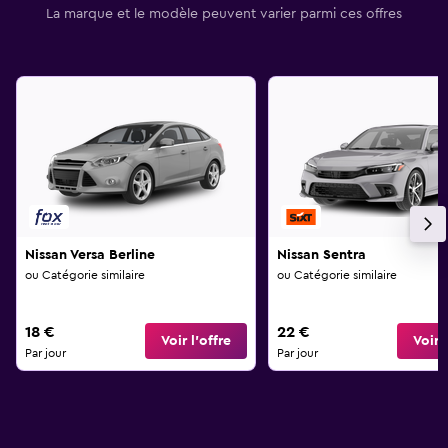
La marque et le modèle peuvent varier parmi ces offres
Nissan Versa Berline
Nissan Sentra
ou Catégorie similaire
ou Catégorie similaire
18 €
22 €
Voir l’offre
Voir l
Par jour
Par jour