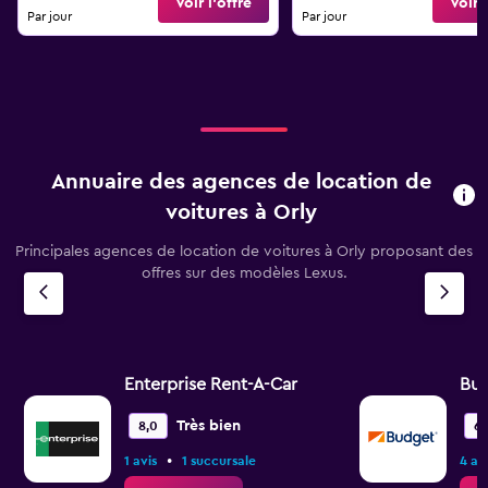
Voir l’offre
Voir l
Par jour
Par jour
Annuaire des agences de location de
voitures à Orly
Principales agences de location de voitures à Orly proposant des
offres sur des modèles Lexus.
Enterprise Rent-A-Car
Bu
Très bien
8,0
6,
•
1 avis
1 succursale
4 av