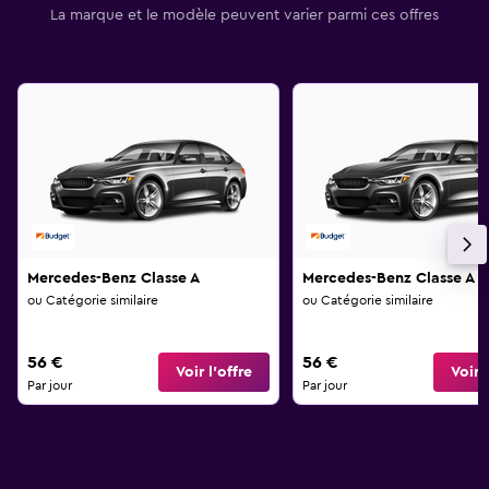
La marque et le modèle peuvent varier parmi ces offres
Mercedes-Benz Classe A
Mercedes-Benz Classe A
ou Catégorie similaire
ou Catégorie similaire
56 €
56 €
Voir l’offre
Voir l
Par jour
Par jour