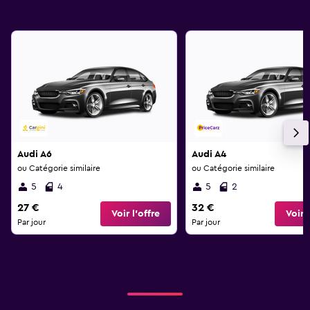
Audi A6
Audi A4
ou Catégorie similaire
ou Catégorie similaire
5
4
5
2
27 €
32 €
Voir l’offre
Voir l
Par jour
Par jour