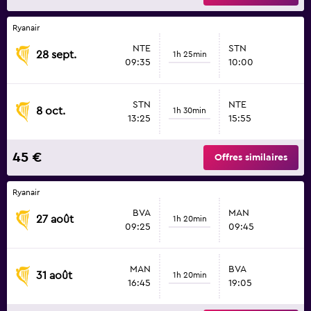
Ryanair
NTE
STN
28 sept.
1h 25min
09:35
10:00
STN
NTE
8 oct.
1h 30min
13:25
15:55
45 €
Offres similaires
Ryanair
BVA
MAN
27 août
1h 20min
09:25
09:45
MAN
BVA
31 août
1h 20min
16:45
19:05