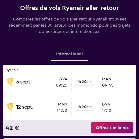
Offres de vols Ryanair aller-retour
Comparez les offres de vols aller-retour Ryanair trouvées
récemment par les utilisateur·ices momondo pour des trajets
domestiques et internationaux.
International
Ryanair
BVA
MAN
3 sept.
1h 20min
09:25
09:45
MAN
BVA
12 sept.
1h 20min
14:50
17:10
42 €
Offres similaires