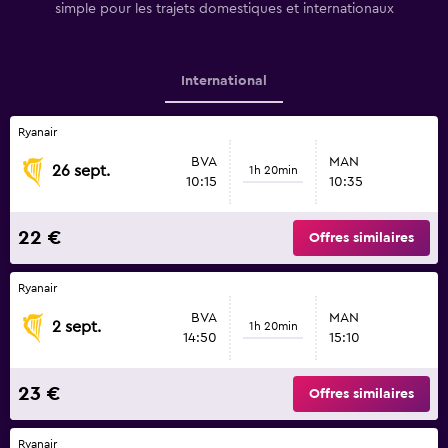
simple pour les trajets domestiques et internationaux
International
Ryanair
BVA
MAN
26 sept.
1h 20min
10:15
10:35
22 €
Offres similaires
Ryanair
BVA
MAN
2 sept.
1h 20min
14:50
15:10
23 €
Offres similaires
Ryanair