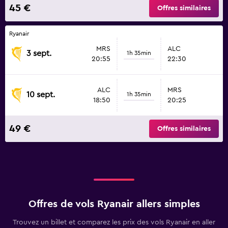
45 €
Offres similaires
Ryanair
MRS
ALC
3 sept.
1h 35min
20:55
22:30
ALC
MRS
10 sept.
1h 35min
18:50
20:25
49 €
Offres similaires
Offres de vols Ryanair allers simples
Trouvez un billet et comparez les prix des vols Ryanair en aller