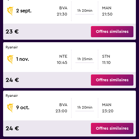
BVA
MAN
2 sept.
1h 20min
21:30
21:50
23 €
Offres similaires
Ryanair
NTE
STN
1 nov.
1h 25min
10:45
11:10
24 €
Offres similaires
Ryanair
BVA
MAN
9 oct.
1h 20min
23:00
23:20
24 €
Offres similaires