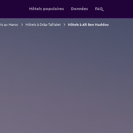
Hôtels populaires
Données
FAQ
ls au Maroc
Hôtels à Drâa-Tafilalet
Hôtels à Aït Ben Haddou