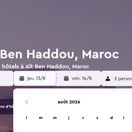
t Ben Haddou, Maroc
9 hôtels à Aït Ben Haddou, Maroc
jeu. 13/8
-
ven. 14/8
2 perso
août 2026
s d'hôtels et d'hébergements.
l
m
m
j
v
s
d
l