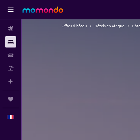
Offres d’hôtels
Hôtels en Afrique
Hôte
Vols
Hébergements
Voitures
Vol+Hôtel
Planifier avec l’IA
Trips
Français