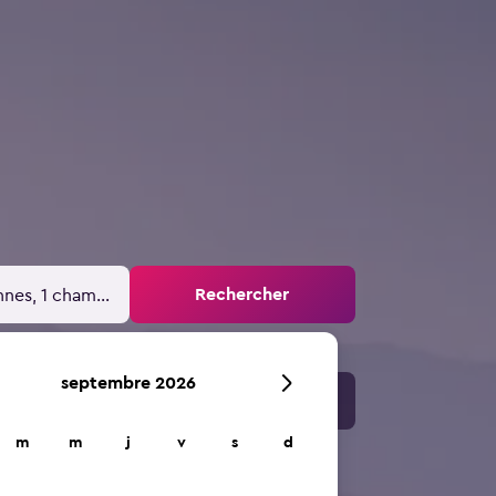
Rechercher
nnes, 1 chambre
septembre 2026
m
m
j
v
s
d