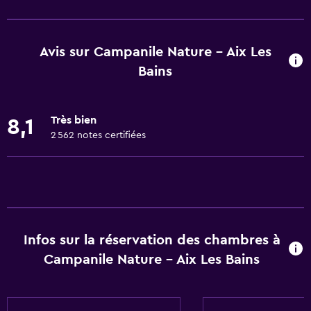
Logement entier situé au rez-de-chaussée
Logement entier accessible en fauteuil roulant
Avis sur Campanile Nature - Aix Les
Animaux autorisés sur demande. Des frais peuvent
Bains
s'appliquer.
Accessibilité
Très bien
8,1
Douche accessible
2 562 notes certifiées
Chaise pour la douche
Parking accessible
Non-fumeur
Lavabo bas dans la salle de bain
Lavabo bas
Infos sur la réservation des chambres à
Campanile Nature - Aix Les Bains
Toilettes avec barres d’appui
Activités