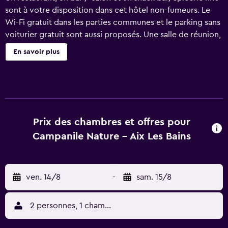
sont à votre disposition dans cet hôtel non-fumeurs. Le
Wi-Fi gratuit dans les parties communes et le parking sans
voiturier gratuit sont aussi proposés. Une salle de réunion,
une bibliothèque et une télévision dans l'espace commun
En savoir plus
sont aussi disponibles sur place. Le service d'entretien est
disponible sur demande Campanile NATURE - Aix Les
Bains possède 59 chambres accessibles par des couloirs
extérieurs. Toutes sont dotées de la climatisation, un
sèche-cheveux et des rideaux occultants. Les lits sont
préparés avec de la literie de qualité supérieure. Une
Prix des chambres et offres pour
télévision LCD est disponible dans les chambres. Les salles
Campanile Nature - Aix Les Bains
de bain possèdent une baignoire ou une douche. Cet
hôtel de Aix-les-Bains offre l'accès gratuit à Internet par
Wi-Fi. Des bureaux et des chaises de bureau sont fournis.
ven. 14/8
-
sam. 15/8
Un service de ménage est proposé sur demande et le
remplacement des serviettes est disponible sur demande.
Les activités de loisir répertoriées ci-dessous sont
2 personnes, 1 chambre
accessibles directement sur place ou à proximité. Ces