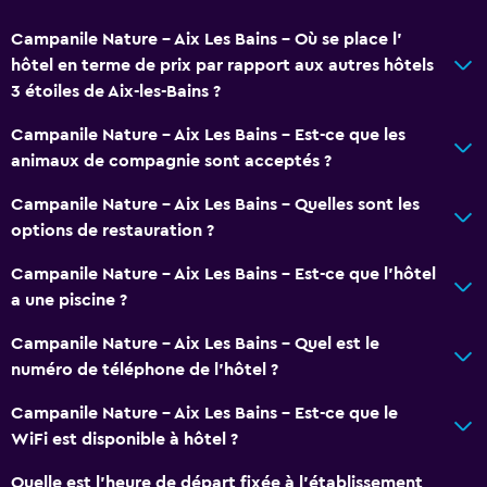
Internet
Campanile Nature - Aix Les Bains - Où se place l’
Extincteur
hôtel en terme de prix par rapport aux autres hôtels
Shampooing
3 étoiles de Aix-les-Bains ?
Alarmes incendie
Campanile Nature - Aix Les Bains - Est-ce que les
Chauffage
animaux de compagnie sont acceptés ?
Gel douche
Campanile Nature - Aix Les Bains - Quelles sont les
Climatisé
options de restauration ?
Campanile Nature - Aix Les Bains - Est-ce que l’hôtel
Multimédia et divertissement
a une piscine ?
Télévision à écran plat
Campanile Nature - Aix Les Bains - Quel est le
Bibliothèque
numéro de téléphone de l’hôtel ?
Espace détente/TV commun
Campanile Nature - Aix Les Bains - Est-ce que le
Livres
WiFi est disponible à hôtel ?
Télévision par câble ou satellite
Quelle est l'heure de départ fixée à l'établissement