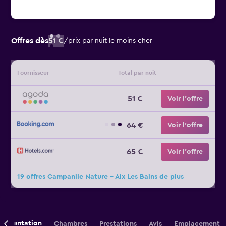
Offres dès
51 €
/
prix par nuit le moins cher
Fournisseur
Total par nuit
51 €
Voir l’offre
64 €
Voir l’offre
65 €
Voir l’offre
19 offres Campanile Nature - Aix Les Bains de plus
Présentation
Chambres
Prestations
Avis
Emplacement