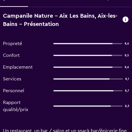
Campanile Nature - Aix Les Bains, Aix-les-
Bains - Présentation
Propreté
8,6
Confort
8,5
Emplacement
8,6
Services
8,1
Personnel
8,7
Rapport
8,3
qualité/prix
Un restaurant, un bar / salon et un snack bar/épicerie fine