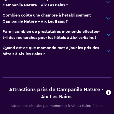
Campanile Nature - Aix Les Bains ?
Restaurants
Bouilloire électrique
Combien coûte une chambre à l'établissement
Campanile Nature - Aix Les Bains ?
Restaurant
Bar/Salon
Parmi combien de prestataires momondo effectue-
t-il des recherches pour les hôtels à Aix-les-Bains ?
Machine à café/thé
Machine à café
Quand est-ce que momondo met à jour les prix des
hôtels à Aix-les-Bains ?
Général
Vue sur le jardin
Chambres communicantes disponibles
Canapé
Attractions près de Campanile Nature -
Espace de stockage
Aix Les Bains
Attractions choisies par momondo à Aix-les-Bains, France
Salle de bain