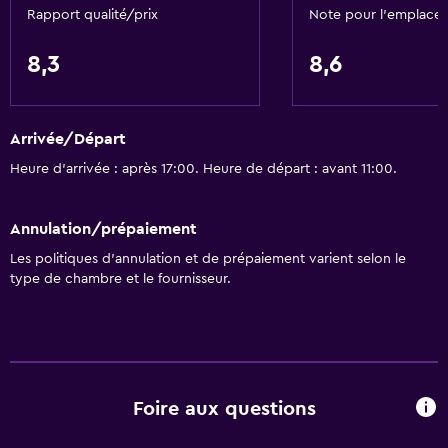
Randonnée
Rapport qualité/prix
Note pour l’emplace
Location de vélos
8,3
8,6
Casino
Pêche
Arrivée/Départ
Jeux de société/puzzles
Heure d’arrivée : après 17:00. Heure de départ : avant 11:00.
Golf
Canoë
Annulation/prépaiement
Vélo
Les politiques d’annulation et de prépaiement varient selon le
Équitation
type de chambre et le fournisseur.
Natation
Prestations de base
WiFi gratuit
Foire aux questions
Accès WiFi dans toutes les zones