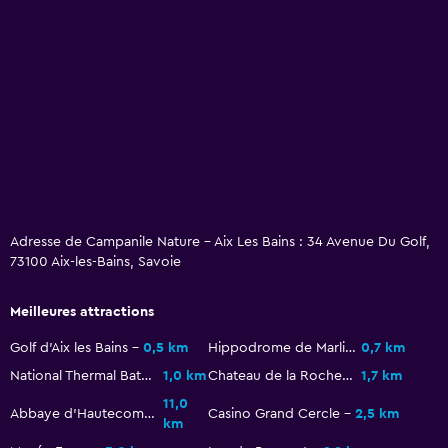
Toilettes hautes
Sèche-cheveux
Salle de bain privée
Parking et transports
Parking gratuit
Parking privé
Adresse de Campanile Nature - Aix Les Bains : 34 Avenue Du Golf,
Chambre
73100 Aix-les-Bains, Savoie
Prise près du lit
Armoire ou placard
Meilleures attractions
Golf d'Aix les Bains
0,5 km
Hippodrome de Marlioz
0,7 km
Famille
National Thermal Baths
1,0 km
Chateau de la Roche du Roi
1,7 km
Menu enfants
11,0
Abbaye d'Hautecombe
Casino Grand Cercle
2,5 km
km
Aire de jeu