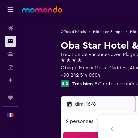
Vols
Offres d’hôtels
Hôtels en Europe
Hôte
Hébergements
Oba Star Hotel 
Voitures
Location de vacances avec Plage 
4 étoiles
Vol+Hôtel
Obagol Mevkii Mesut Caddesi, Ala
+90 242 514 0604
Planifier avec l’IA
Très bien
871 notes certifiées
8,2
Trips
dim. 16/8
-
Français
2 personnes, 1 chambre