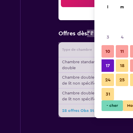
Reche
l
m
58 €
Offres dès
/
prix par nuit 
3
4
Type de chambre
Fournisse
10
11
Chambre standard, 1 lit
17
18
double
Chambre double, type
24
25
de lit non spécifié
Chambre double, type
31
de lit non spécifié
- cher
Mo
28 offres Oba Star Hotel & Spa de p