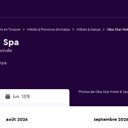
ls en Turquie
Hôtels à Province d’Antalya
Hôtels à Alanya
Oba Star Hot
& Spa
privée
nya
Photos de Oba Star Hotel & Sp
lun. 17/8
août 2026
septembre 202