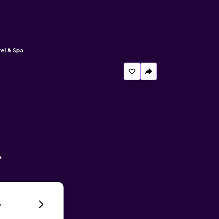
el & Spa
a
6