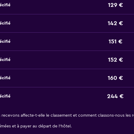
129 €
écifié
142 €
écifié
151 €
écifié
152 €
écifié
160 €
écifié
244 €
écifié
ecevons affecte-t-elle le classement et comment classons-nous les ré
stimées et à payer au départ de l’hôtel.