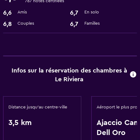
787 notes certifiées
Prestations de base
6,6
6,7
Amis
En solo
WiFi gratuit
Climatisé
6,8
6,7
Couples
Familles
Parking et transports
Navette aéroport
Services et commodités
Infos sur la réservation des chambres à
Réception 24h/24
Le Riviera
Distance jusqu’au centre-ville
Aéroport le plus pro
3,5 km
Ajaccio Ca
Dell Oro