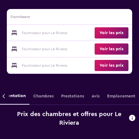
Fournisseur
Voir les prix
Fournisseur pour Le Riviera
Voir les prix
Fournisseur pour Le Riviera
Voir les prix
Fournisseur pour Le Riviera
Présentation
Chambres
Prestations
Avis
Emplacement
Prix des chambres et offres pour Le
Riviera