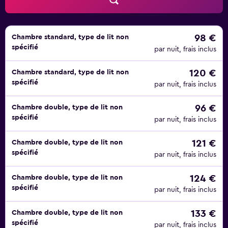
chambres triples avec une terrasse, un lit double et un
canapé-lit, ou des appartements de deux chambres avec
trois lits jumeaux et un canapé-lit. Toutes les chambres
sont équipées d'une salle de bains privative, d'une
98 €
Chambre standard, type de lit non
spécifié
connexion Wi-Fi gratuite, d'une kitchenette, de la
par nuit, frais inclus
climatisation et d'une télévision à écran plat.
120 €
Chambre standard, type de lit non
Chaque matin, un délicieux petit-déjeuner est servi sur la
spécifié
par nuit, frais inclus
terrasse de la salle à manger. L'hôtel dispose également de
distributeurs automatiques de collations et de boissons
96 €
Chambre double, type de lit non
sur demande. À quelques pas de l'hôtel, vous trouverez
spécifié
par nuit, frais inclus
quelques-uns des meilleurs restaurants de Barcelone,
notamment La Pepita, La Barca del Salamanca et
121 €
Chambre double, type de lit non
spécifié
Negro/Rojo.
par nuit, frais inclus
En séjournant à l'Aparthotel Bcn Montjuic, vous serez dans
124 €
Chambre double, type de lit non
le centre-ville et à proximité de célèbres attractions
spécifié
par nuit, frais inclus
comme La Rambla, la Sagrada Familia et la Plaça Catalunya.
133 €
Chambre double, type de lit non
spécifié
par nuit, frais inclus