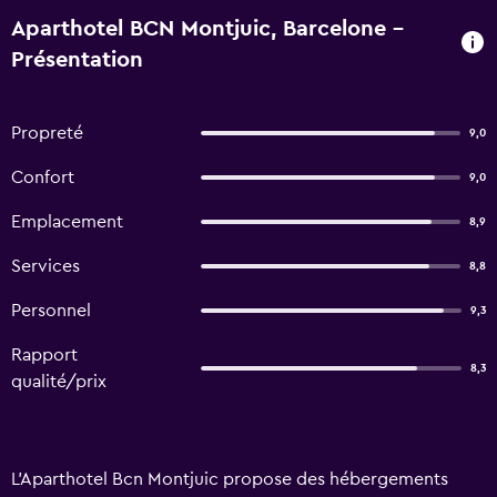
Aparthotel BCN Montjuic, Barcelone -
Présentation
Propreté
9,0
Confort
9,0
Emplacement
8,9
Services
8,8
Personnel
9,3
Rapport
8,3
qualité/prix
L'Aparthotel Bcn Montjuic propose des hébergements