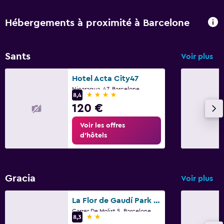
Hébergements à proximité à Barcelone
Sants
Voir plus
Hotel Acta City47
Nicaragua, 47, Barcelone
4 étoiles
8,4
120 €
Voir les offres
d’hôtels
Gracia
Voir plus
La Flor de Gaudí Park Güell
Carrer De Molist 5, Barcelone
2 étoiles
8,3