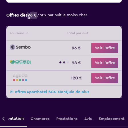
Offres dès
96 €
/
prix par nuit le moins cher
Fournisseur
Total par nuit
96 €
Voir l’offre
98 €
Voir l’offre
120 €
Voir l’offre
21 offres Aparthotel BCN Montjuic de plus
Présentation
Chambres
Prestations
Avis
Emplacement