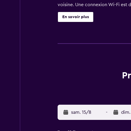
voisine. Une connexion Wi-Fi est 
L'hôtel propose un service de nav
En savoir plus
parking en libre-service à l'hôtel 
propose un centre d'affaires ouve
Les 363 chambres de l'Hotel Barce
ou l'océan, ainsi que certaines ch
Insonorisées et confortables, tou
Vous trouverez d'options de resta
Pr
Barcelona Princess abrite un snack
Rossita, à l'Echo et au Grill Corner
À proximité de cet hôtel, vous pou
Sagrada Familia et de la cathédral
ou au Camp Nou en voiture.
sam. 15/8
-
dim.