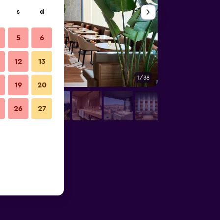
s
d
5
6
12
13
1/38
Salle de bain
19
20
26
27
cess