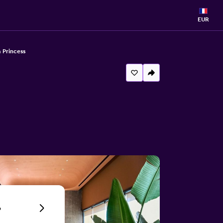
EUR
 Princess
6