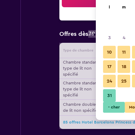
Reche
l
m
79 €
Offres dès
/
prix par nuit 
3
4
Type de chambre
Fournisse
10
11
Chambre standard,
17
18
type de lit non
spécifié
24
25
Chambre standard,
type de lit non
spécifié
31
Chambre double, type
- cher
Mo
de lit non spécifié
85 offres Hotel Barcelona Princess d