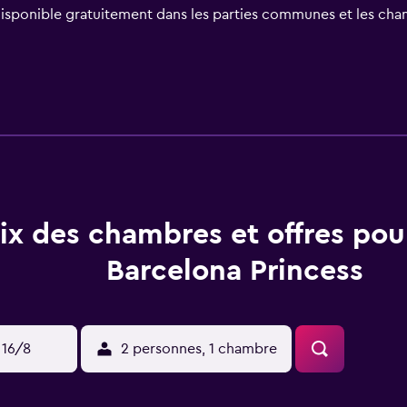
disponible gratuitement dans les parties communes et les cha
ette pour une somme modique si vous voulez partir à la déco
pour un tarif modique. Faites une pause avec les services de sp
rt 24h/24 et une réception ouverte 24h/24.
lona Princess vous offrent de nombreuses options, notamment 
ambres dotées d'une terrasse privée. La plupart des chambres
tes les chambres comprennentet des rideaux occultants.
uration sur place, notamment un petit-déjeuner buffet, servi
ix des chambres et offres pou
-bar et 2 cafés. Vous y trouverez également 2 restaurants. Dan
 Restaurant Brasa.
Barcelona Princess
rrez visiter le centre de conventions international de Barcel
e de Barcelone, ainsi que des plages locales. Pendant votre s
 16/8
2 personnes, 1 chambre