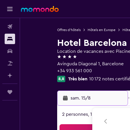
Vols
Offres d’hôtels
Hôtels en Europe
Hôte
Hébergements
Hotel Barcelona 
Voitures
Location de vacances avec Piscine
4 étoiles
Vol+Hôtel
Avinguda Diagonal 1, Barcelone
+34 933 561 000
Planifier avec l’IA
Très bien
10 172 notes certifi
8,8
Trips
sam. 15/8
-
2 personnes, 1 chambre