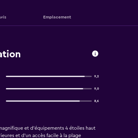
Avis
Emplacement
ation
9,2
9,0
8,6
 magnifique et d'équipements 4 étoiles haut
ures et d'un accès facile à la plage