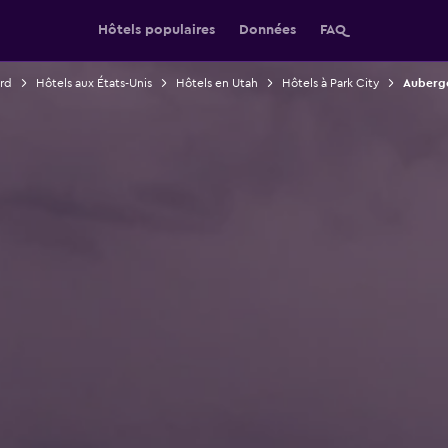
Hôtels populaires
Données
FAQ
rd
Hôtels aux États-Unis
Hôtels en Utah
Hôtels à Park City
Auberge