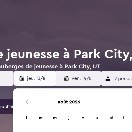
 jeunesse à Park City
auberges de jeunesse à Park City, UT
jeu. 13/8
-
ven. 14/8
2 perso
août 2026
s d'hôtels et d'hébergements.
l
m
m
j
v
s
d
l