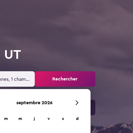
, UT
Rechercher
nnes, 1 chambre
septembre 2026
m
m
j
v
s
d