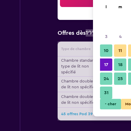
Reche
l
m
105 €
Offres dès
/
prix par nuit
3
4
Type de chambre
Fournisse
10
11
Chambre standard,
17
18
type de lit non
spécifié
24
25
Chambre double, type
de lit non spécifié
31
Chambre double, type
de lit non spécifié
- cher
Mo
45 offres Pod 39 de plus