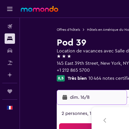
Vols
Offres d’hôtels
Hôtels en Amérique du No
Hébergements
Pod 39
Voitures
Location de vacances avec Salle d
3 étoiles
Vol+Hôtel
145 East 39th Street, New York, NY
+1 212 865 5700
Planifier avec l’IA
Très bien
10 464 notes certifi
8,5
Trips
dim. 16/8
-
Français
2 personnes, 1 chambre