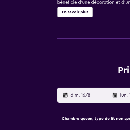
bénéficie d'une décoration et d'u
salles de bain comprennent une dou
En savoir plus
d'affaires, les chambres comprenn
gratuits (sous réserve de certaine
Un service de ménage est fourni to
Pr
dim. 16/8
-
lun. 
Chambre queen, type de lit non spé