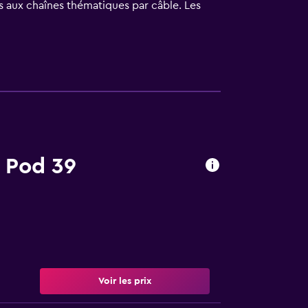
 aux chaînes thématiques par câble. Les
es de toilette gratuits. Parmi les services
one; vous pouvez passer des appels locaux
ches à repasser sont disponibles sur demande.
fin en janvier 2025.
r Pod 39
Voir les prix