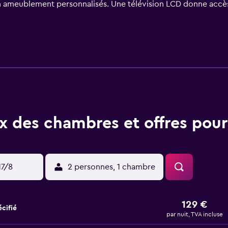
n ameublement personnalisés. Une télévision LCD donne accès
che avec un pommeau de douche à « effet pluie » et des articl
ent des bureaux et des chaises de bureau, ainsi qu'un téléph
s restrictions). Une literie hypoallergénique et des fers/plan
us les jours. Les travaux de rénovation des chambres ont pris 
ix des chambres et offres pou
17/8
2 personnes, 1 chambre
129 €
cifié
par nuit, TVA incluse