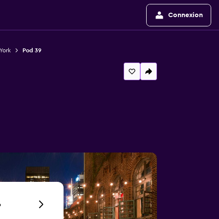
Connexion
York
Pod 39
6