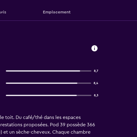
Avis
Emplacement
8,7
8,4
8,3
le toit. Du café/thé dans les espaces
prestations proposées. Pod 39 possède 366
le) et un sèche-cheveux. Chaque chambre