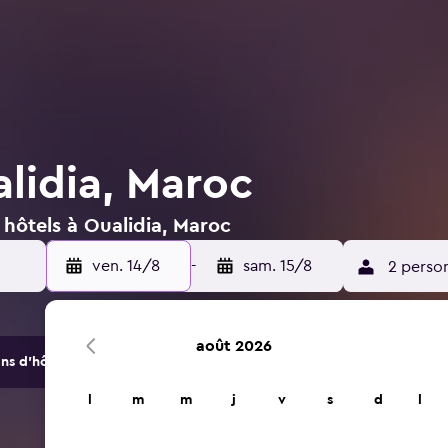
alidia, Maroc
 hôtels à Oualidia, Maroc
ven. 14/8
-
sam. 15/8
2 perso
août 2026
s d'hôtels et d'hébergements.
l
m
m
j
v
s
d
l