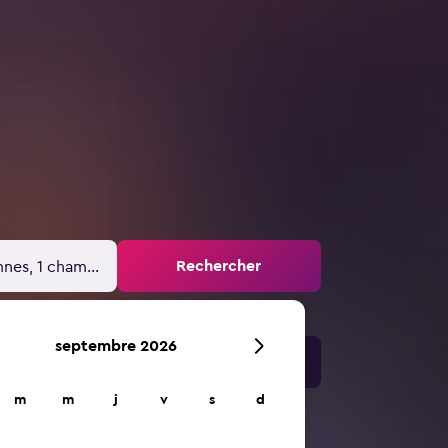
Rechercher
nnes, 1 chambre
septembre 2026
m
m
j
v
s
d