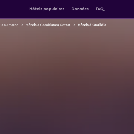
Hôtels populaires
Données
FAQ
ls au Maroc
Hôtels à Casablanca-Settat
Hôtels à Oualidia