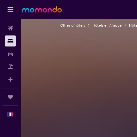
Offres d’hôtels
Hôtels en Afrique
Hôte
Vols
Hébergements
Voitures
Vol+Hôtel
Planifier avec l’IA
Trips
Français