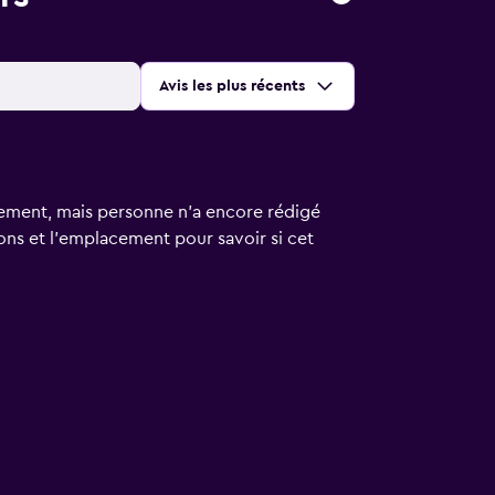
Trier par
:
Avis les plus récents
issement, mais personne n’a encore rédigé
ions et l’emplacement pour savoir si cet