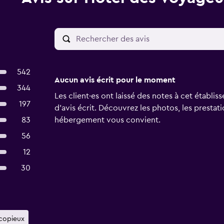
542
Aucun avis écrit pour le moment
344
Les client·es ont laissé des notes à cet établ
197
d’avis écrit. Découvrez les photos, les prestat
83
hébergement vous convient.
56
12
30
 copieux