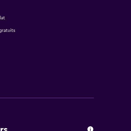
lat
gratuits
rs