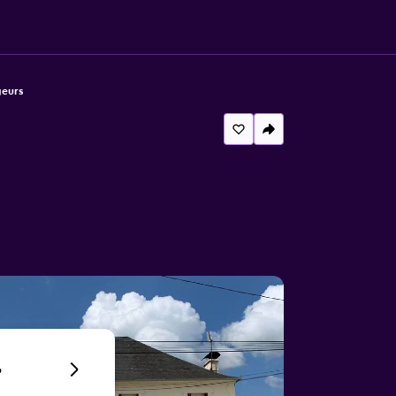
geurs
6