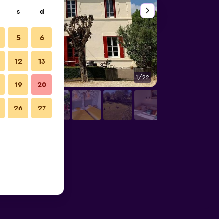
s
d
5
6
12
13
1/22
Extérieur
19
20
26
27