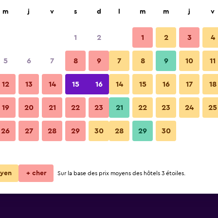
rcher
m
j
v
s
d
l
m
m
j
v
1
2
1
2
3
4
le moins cher
5
6
7
8
9
7
8
9
10
11
Bâtiment
ur
Total par nuit
12
13
14
15
16
14
15
16
17
18
68 €
Voir l’offre
19
20
21
22
23
21
22
23
24
25
Photos de Hotel des Voyageurs
26
27
28
29
30
28
29
30
69 €
Voir l’offre
76 €
Voir l’offre
yen
+ cher
Sur la base des prix moyens des hôtels 3 étoiles.
s