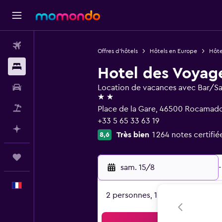
Vols
Offres d’hôtels
Hôtels en Europe
Hôte
Hébergements
Hotel des Voyag
Voitures
Location de vacances avec Bar/Sa
2 étoiles
Vol+Hôtel
Place de la Gare, 46500 Rocamado
+33 5 65 33 63 19
Planifier avec l’IA
Très bien
1 264 notes certifié
8,6
Trips
sam. 15/8
-
Français
2 personnes, 1 chambre