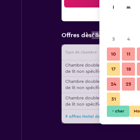
Reche
l
m
68 €
Offres dès
/
prix par nuit 
3
4
Type de chambre
Fournisse
10
11
Chambre double, type
17
18
de lit non spécifié
Chambre double, type
24
25
de lit non spécifié
Chambre double, type
31
de lit non spécifié
- cher
Mo
9 offres Hotel des Voyageurs de plu