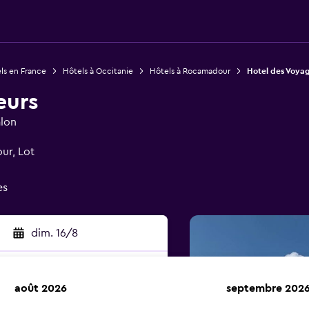
ls en France
Hôtels à Occitanie
Hôtels à Rocamadour
Hotel des Voya
eurs
lon
ur, Lot
es
dim. 16/8
août 2026
septembre 202