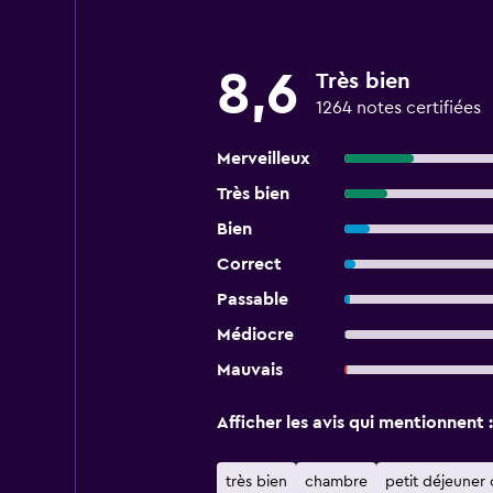
8,6
Très bien
1264 notes certifiées
Merveilleux
Très bien
Bien
Correct
Passable
Médiocre
Mauvais
Afficher les avis qui mentionnent :
très bien
chambre
petit déjeuner