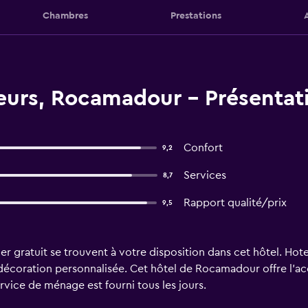
Chambres
Prestations
eurs, Rocamadour - Présentat
Confort
9,2
Services
8,7
Rapport qualité/prix
9,5
rier gratuit se trouvent à votre disposition dans cet hôtel. H
oration personnalisée. Cet hôtel de Rocamadour offre l'accès
vice de ménage est fourni tous les jours.