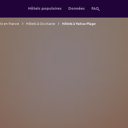
Hôtels populaires
Données
FAQ
ls en France
Hôtels à Occitanie
Hôtels à Valras-Plage