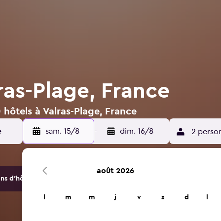
ras-Plage, France
 hôtels à Valras-Plage, France
sam. 15/8
-
dim. 16/8
2 perso
août 2026
s d'hôtels et d'hébergements.
l
m
m
j
v
s
d
l