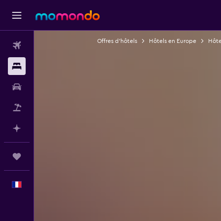
Offres d’hôtels
Hôtels en Europe
Hôte
Vols
Hébergements
Voitures
Vol+Hôtel
Planifier avec l’IA
Trips
Français