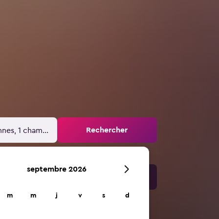
Rechercher
nnes, 1 chambre
septembre 2026
m
m
j
v
s
d