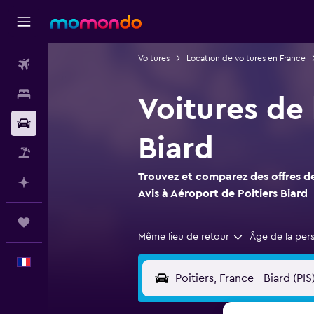
Voitures
Location de voitures en France
Vols
Hébergements
Voitures de 
Voitures
Biard
Vol+Hôtel
Trouvez et comparez des offres de
Planifier avec l’IA
Avis à Aéroport de Poitiers Biard
Trips
Même lieu de retour
Âge de la per
Français