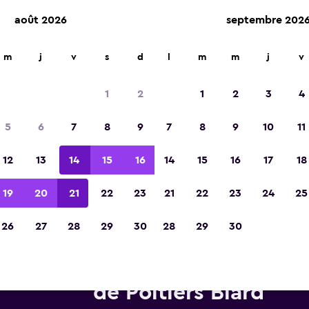
août 2026
septembre 202
m
j
v
s
d
l
m
m
j
v
Élue meilleure application de voyage d'Eur
2023
1
2
1
2
3
4
5
6
7
8
9
7
8
9
10
11
12
13
14
15
16
14
15
16
17
18
19
20
21
22
23
21
22
23
24
25
26
27
28
29
30
28
29
30
tures de location Avis près de
de Poitiers Biard