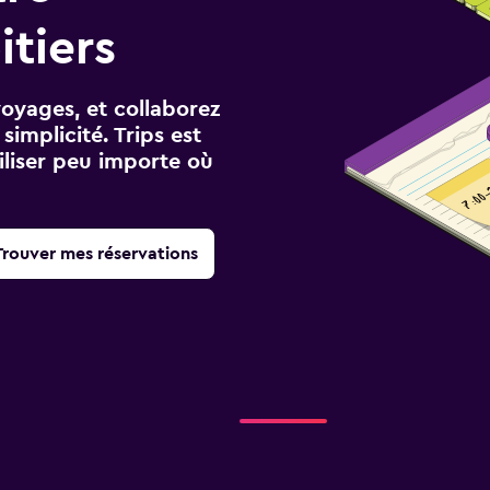
itiers
voyages, et collaborez
implicité. Trips est
iliser peu importe où
Trouver mes réservations