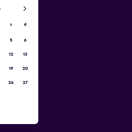
6
s
d
ope
5
6
12
13
19
20
26
27
 Aéroport