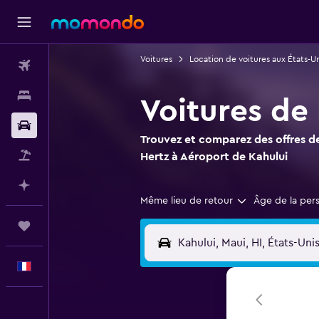
Voitures
Location de voitures aux États-Un
Vols
Hébergements
Voitures de
Voitures
Trouvez et comparez des offres de
Vol+Hôtel
Hertz à Aéroport de Kahului
Planifier avec l’IA
Même lieu de retour
Âge de la per
Trips
Français