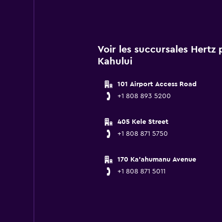
Voir les succursales Hertz
Kahului
101 Airport Access Road
+1 808 893 5200
405 Kele Street
+1 808 871 5750
170 Ka'ahumanu Avenue
+1 808 871 5011