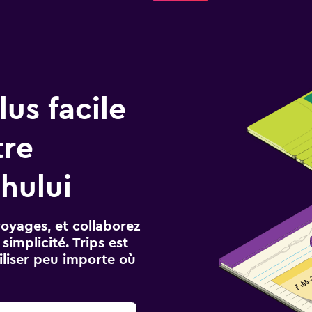
us facile
tre
hului
voyages, et collaborez
implicité. Trips est
iliser peu importe où