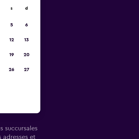
s
d
ope
5
6
12
13
19
20
26
27
ès de
es succursales
s adresses et