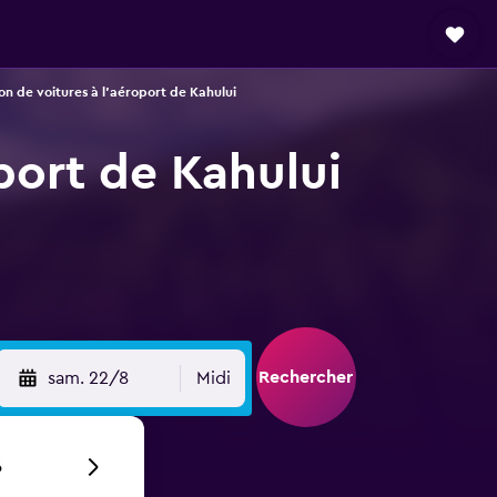
on de voitures à l'aéroport de Kahului
port de Kahului
Rechercher
sam. 22/8
Midi
6