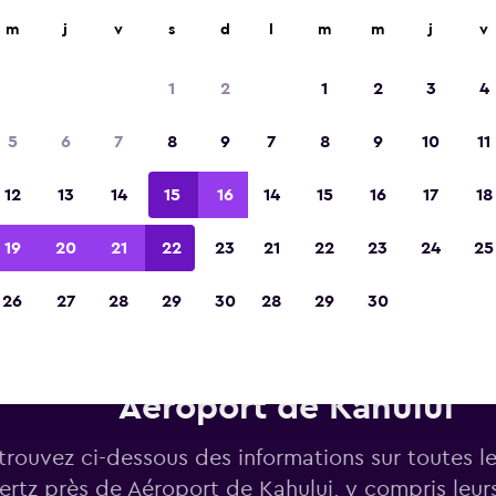
m
j
v
s
d
l
m
m
j
v
Élue meilleure application de voyage d'Eur
2023
1
2
1
2
3
4
5
6
7
8
9
7
8
9
10
11
12
13
14
15
16
14
15
16
17
18
19
20
21
22
23
21
22
23
24
25
26
27
28
29
30
28
29
30
Voitures de location Hertz pr
Aéroport de Kahului
trouvez ci-dessous des informations sur toutes l
ertz près de Aéroport de Kahului, y compris leur