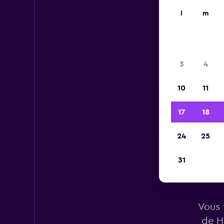
l
m
3
4
10
11
17
18
24
25
31
Vous 
de H