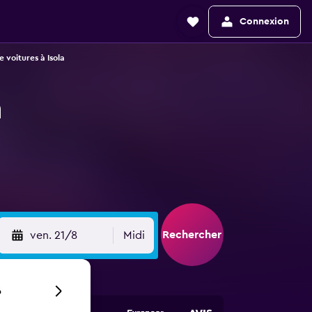
Connexion
 voitures à Isola
n
Rechercher
ven. 21/8
Midi
6