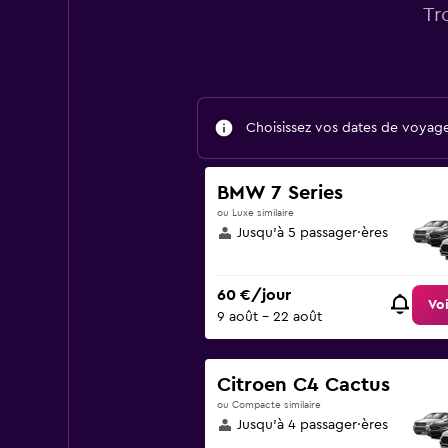
Tr
Choisissez vos dates de voyage 
BMW 7 Series
ou Luxe similaire
Jusqu’à 5 passager·ères
60 €/jour
Voi
9 août - 22 août
Citroen C4 Cactus
ou Compacte similaire
Jusqu’à 4 passager·ères