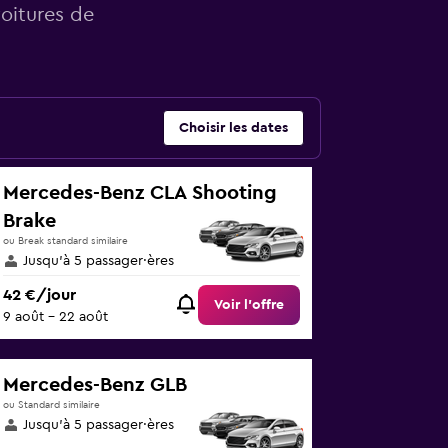
voitures de
Choisir les dates
Mercedes-Benz CLA Shooting
Brake
ou Break standard similaire
Jusqu’à 5 passager·ères
42 €/jour
Voir l’offre
9 août - 22 août
Mercedes-Benz GLB
ou Standard similaire
Jusqu’à 5 passager·ères