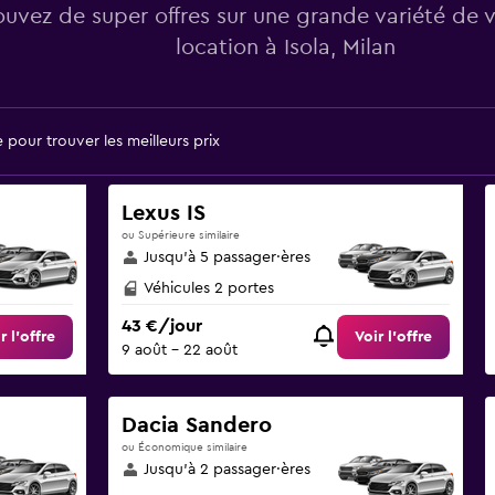
ouvez de super offres sur une grande variété de 
location à Isola, Milan
pour trouver les meilleurs prix
Lexus IS
ou Supérieure similaire
Jusqu’à 5 passager·ères
Véhicules 2 portes
43 €/jour
r l’offre
Voir l’offre
9 août - 22 août
Dacia Sandero
ou Économique similaire
Jusqu’à 2 passager·ères