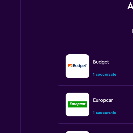
A
Budget
1 succursale
Europcar
1 succursale