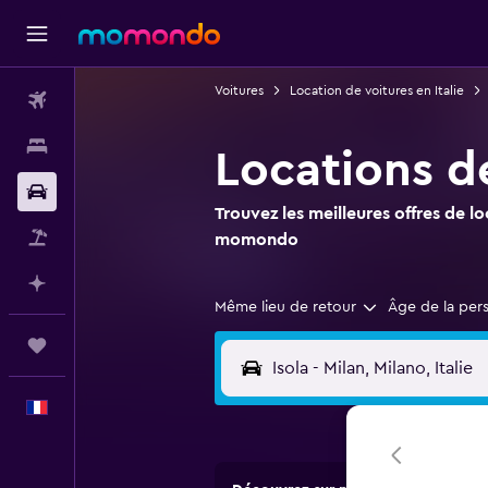
Voitures
Location de voitures en Italie
Vols
Hébergements
Locations de
Voitures
Trouvez les meilleures offres de l
Vol+Hôtel
momondo
Planifier avec l’IA
Même lieu de retour
Âge de la per
Trips
Français