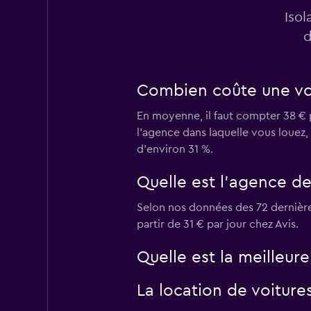
1 succursale
Isol
d
keddy by Europca
Combien coûte une voit
1 succursale
En moyenne, il faut compter 38 € p
l'agence dans laquelle vous louez,
d'environ 31 %.
MAGGIORE
Quelle est l’agence de
3 succursales
Selon nos données des 72 dernières
partir de 31 € par jour chez Avis.
Quelle est la meilleur
La location de voiture