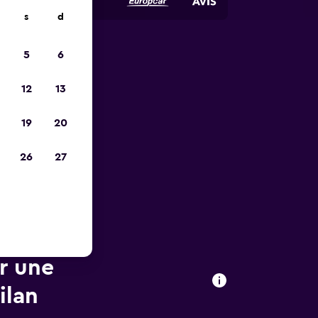
s
d
5
6
ope
12
13
19
20
26
27
ur une
ilan