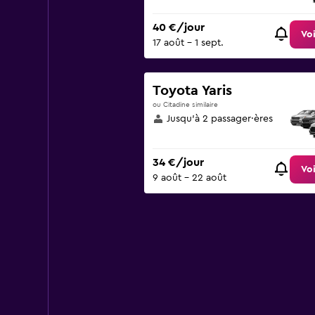
40 €/jour
Voi
17 août - 1 sept.
Toyota Yaris
ou Citadine similaire
Jusqu’à 2 passager·ères
34 €/jour
Voi
9 août - 22 août