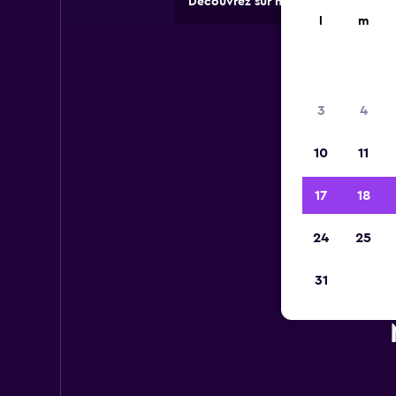
Découvrez sur momondo des offres 
l
m
3
4
10
11
17
18
24
25
31