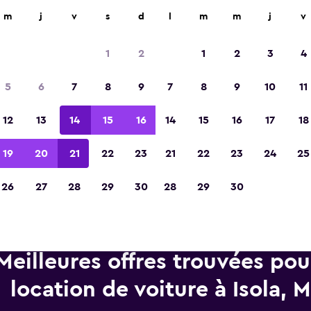
d'agences de location dans plus de 70 000 endroits.
m
j
v
s
d
l
m
m
j
v
1
2
1
2
3
4
Élue meilleure application de voyage d'Eur
5
6
7
8
9
7
8
9
10
11
2023
12
13
14
15
16
14
15
16
17
18
19
20
21
22
23
21
22
23
24
25
26
27
28
29
30
28
29
30
Meilleures offres trouvées po
location de voiture à Isola, M