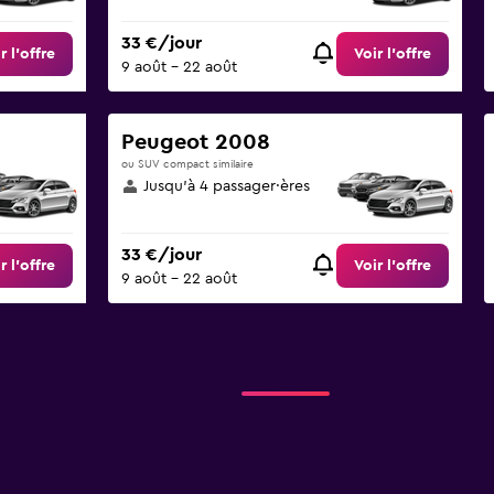
33 €/jour
r l’offre
Voir l’offre
9 août - 22 août
Peugeot 2008
ou SUV compact similaire
Jusqu’à 4 passager·ères
33 €/jour
r l’offre
Voir l’offre
9 août - 22 août