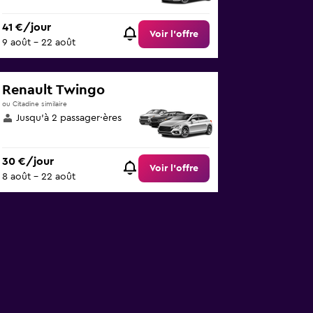
41 €/jour
Voir l’offre
9 août - 22 août
Renault Twingo
ou Citadine similaire
Jusqu’à 2 passager·ères
30 €/jour
Voir l’offre
8 août - 22 août