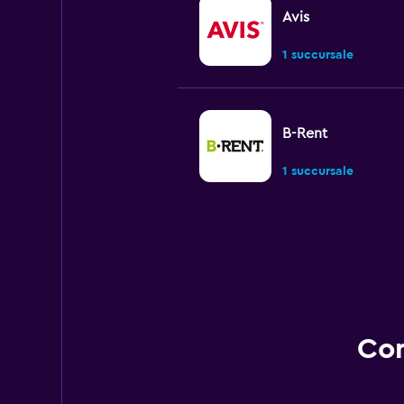
Avis
1 succursale
B-Rent
1 succursale
Cooltra
1 succursale
Con
MEGADRIVE