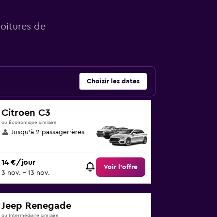
voitures de
Choisir les dates
Citroen C3
ou Économique similaire
Jusqu’à 2 passager·ères
14 €/jour
Voir l’offre
3 nov. - 13 nov.
Jeep Renegade
ou Intermédiaire similaire