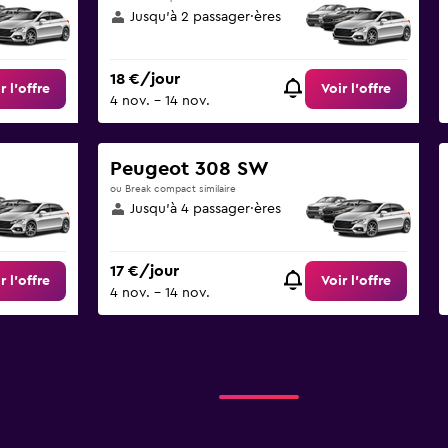
Jusqu’à 2 passager·ères
18 €/jour
r l’offre
Voir l’offre
4 nov. - 14 nov.
Peugeot 308 SW
ou Break compact similaire
Jusqu’à 4 passager·ères
17 €/jour
r l’offre
Voir l’offre
4 nov. - 14 nov.