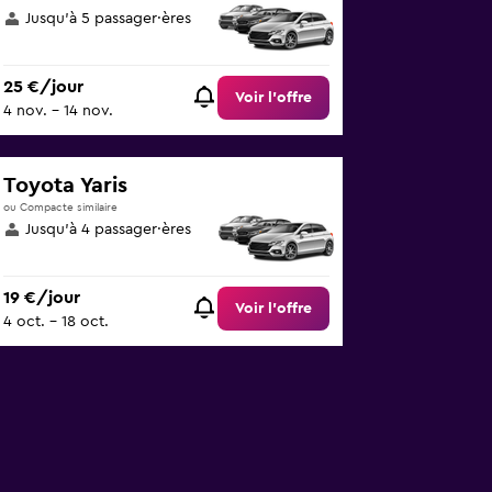
Jusqu’à 5 passager·ères
25 €/jour
Voir l’offre
4 nov. - 14 nov.
Toyota Yaris
ou Compacte similaire
Jusqu’à 4 passager·ères
19 €/jour
Voir l’offre
4 oct. - 18 oct.