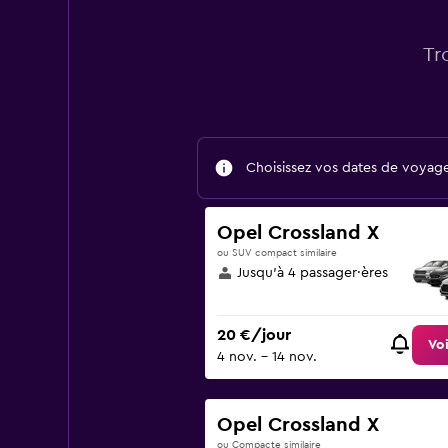
Tr
Choisissez vos dates de voyage 
Opel Crossland X
ou SUV compact similaire
Jusqu’à 4 passager·ères
20 €/jour
Voi
4 nov. - 14 nov.
Opel Crossland X
ou Compacte similaire