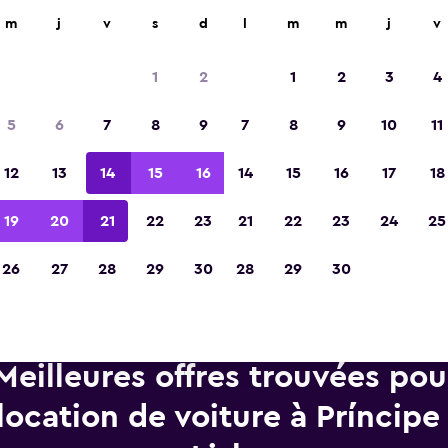
d'agences de location dans plus de 70 000 endroits.
m
j
v
s
d
l
m
m
j
v
1
2
1
2
3
4
Élue meilleure application de voyage d'Eur
5
6
7
8
9
7
8
9
10
11
2023
12
13
14
15
16
14
15
16
17
18
19
20
21
22
23
21
22
23
24
25
26
27
28
29
30
28
29
30
Meilleures offres trouvées po
location de voiture à Príncipe