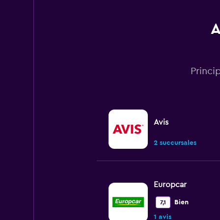
A
Princi
Avis
2 succursales
Europcar
Bien
7,1
1 avis