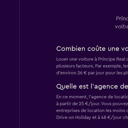
Free2Move
Prín
2 succursales
voit
Combien coûte une voi
Guerin
Louer une voiture à Príncipe Real 
1 succursale
plusieurs facteurs. Par exemple, l
d'environ 26 € par jour pour les pl
Turisprime
Quelle est l’agence de
En ce moment, l’agence de location 
1 succursale
à partir de 25 €/jour. Vous pouvez
entreprises de location les moins
Drive on Holiday et à 48 €/jour ch