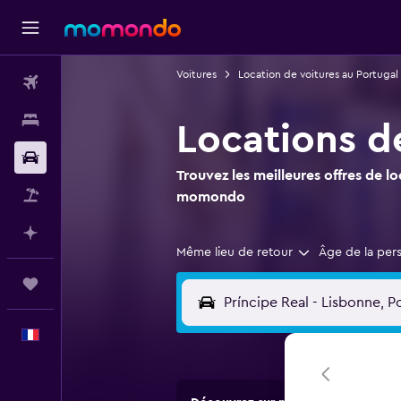
Voitures
Location de voitures au Portugal
Vols
Hébergements
Locations de
Voitures
Trouvez les meilleures offres de l
Vol+Hôtel
momondo
Planifier avec l’IA
Même lieu de retour
Âge de la per
Trips
Français