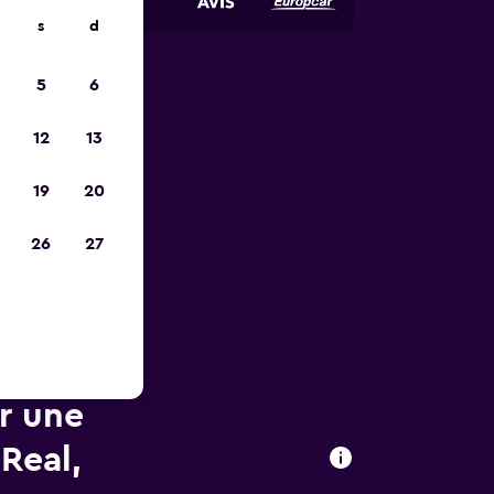
s
d
5
6
ope
12
13
19
20
26
27
ur une
 Real,