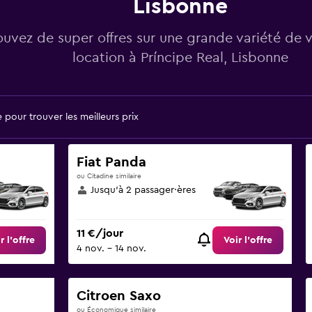
Lisbonne
ouvez de super offres sur une grande variété de 
location à Príncipe Real, Lisbonne
pour trouver les meilleurs prix
Fiat Panda
ou Citadine similaire
Jusqu’à 2 passager·ères
11 €/jour
r l’offre
Voir l’offre
4 nov. - 14 nov.
Citroen Saxo
ou Économique similaire