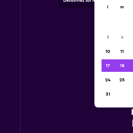
Découvrez sur momondo des offres 
l
m
3
4
10
11
17
18
24
25
31