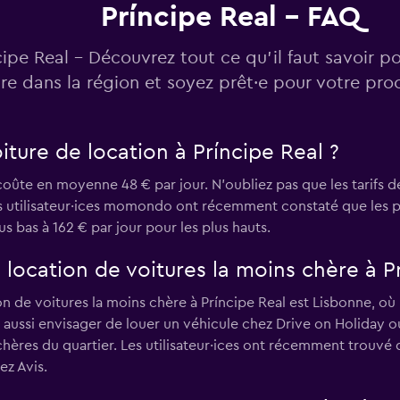
Príncipe Real - FAQ
Voir les prix
cipe Real - Découvrez tout ce qu’il faut savoir p
ure dans la région et soyez prêt·e pour votre pr
ture de location à Príncipe Real ?
Voir les prix
coûte en moyenne 48 € par jour. N'oubliez pas que les tarifs de
es utilisateur·ices momondo ont récemment constaté que les pri
us bas à 162 € par jour pour les plus hauts.
 location de voitures la moins chère à P
Voir les prix
de voitures la moins chère à Príncipe Real est Lisbonne, où le
 aussi envisager de louer un véhicule chez Drive on Holiday ou
 chères du quartier. Les utilisateur·ices ont récemment trouv
ez Avis.