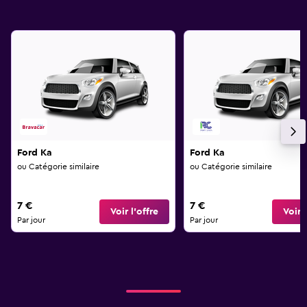
Ford Ka
Ford Ka
ou Catégorie similaire
ou Catégorie similaire
7 €
7 €
Voir l’offre
Voir l
Par jour
Par jour