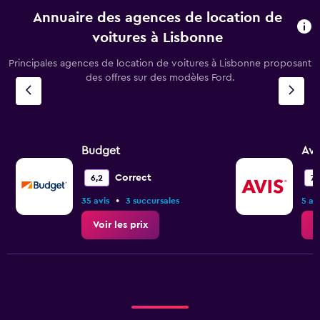
Annuaire des agences de location de
voitures à Lisbonne
Principales agences de location de voitures à Lisbonne proposant
des offres sur des modèles Ford.
Budget
Avi
Correct
6,2
7,1
•
35 avis
3 succursales
5 av
Voir les prix
V