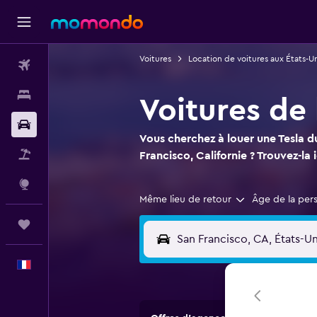
Voitures
Location de voitures aux États-Un
Vols
Hébergements
Voitures de 
Voitures
Vous cherchez à louer une Tesla d
Vol+Hôtel
Francisco, Californie ? Trouvez-la i
Explore
Même lieu de retour
Âge de la per
Trips
Français