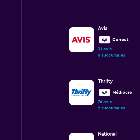
Avis
Correct
6,6
31 avis
6 succursales
Thrifty
Médiocre
4,9
76 avis
2 succursales
National