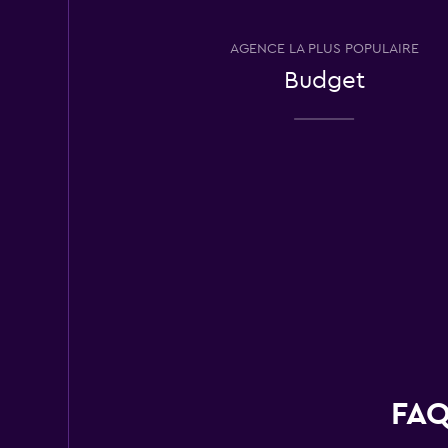
Rhodium
1 succursale
AGENCE LA PLUS POPULAIRE
Budget
Bandago
1 succursale
Los Angeles Van R
1 succursale
FAQ