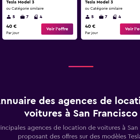
Tesla Model 3
Tesla Model 3
ou Catégorie similaire
ou Catégorie similaire
5
7
4
5
7
4
40 €
40 €
Voir l’offre
Voir l’o
Par jour
Par jour
nnuaire des agences de locat
voitures à San Francisco
rincipales agences de location de voitures à San
proposant des offres sur des modèles Tesl