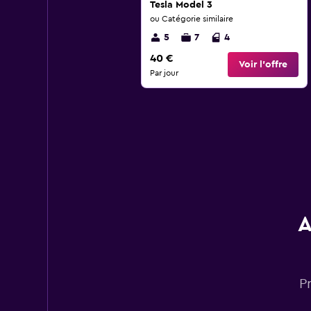
Tesla Model 3
ou Catégorie similaire
5
7
4
40 €
Voir l’offre
Par jour
A
P