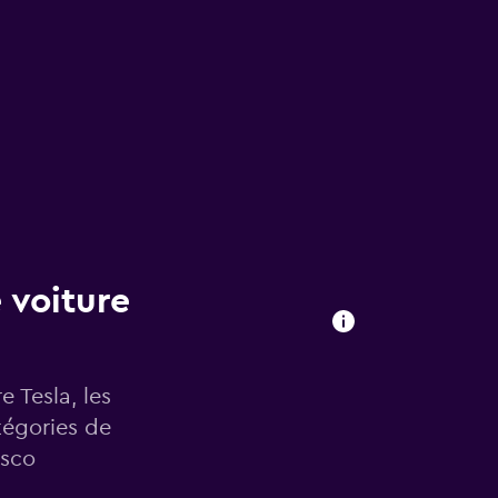
 voiture
e Tesla, les
tégories de
isco