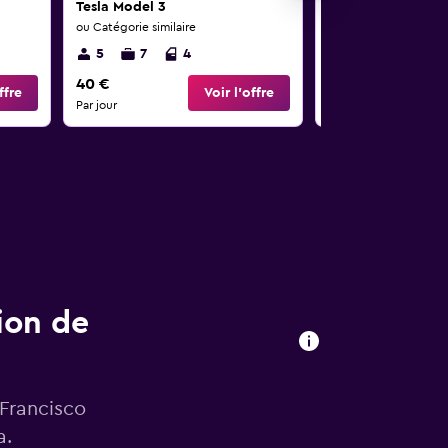
Tesla Model 3
Tesla Model 3
ou Catégorie similaire
ou Catégorie similaire
5
7
4
5
7
4
40 €
40 €
ffre
Voir l’offre
Par jour
Par jour
ion de
 Francisco
a.