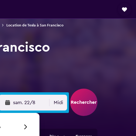
Location de Tesla à San Francisco
rancisco
Rechercher
sam. 22/8
Midi
6