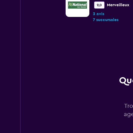
Merveilleux
9,0
3 avis
7 succursales
Europcar
Passable
5,7
21 avis
1 succursale
Que
TravelCar
Tro
1 succursale
age