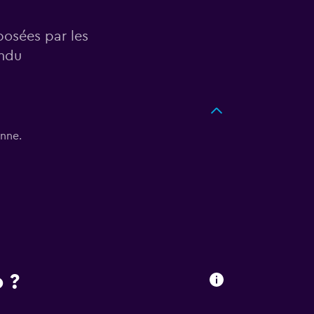
posées par les
ondu
enne.
 ?