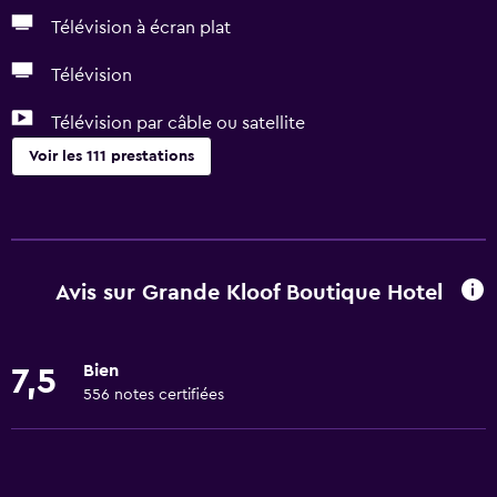
Télévision à écran plat
Télévision
Télévision par câble ou satellite
Voir les 111 prestations
Prestations de base
Accès WiFi dans toutes les zones
Internet
Avis sur Grande Kloof Boutique Hotel
Ventilateur
Extincteur
Bien
7,5
Articles de toilette gratuits
556 notes certifiées
Alarmes incendie
Chauffage
Climatisé