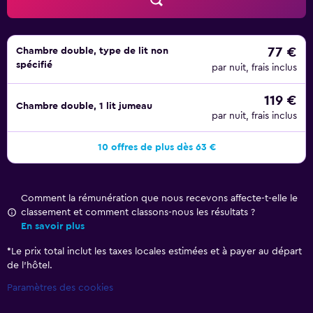
ou plus (pour + de 6 pers. ou + de 10 appareils)) et par
câble.Un service de ménage est fourni tous les jours. Une
piscine extérieure et un bain à remous se trouvent sur
place. Les infrastructures de loisir incluent également un
77 €
Chambre double, type de lit non
spécifié
sauna.
par nuit, frais inclus
119 €
Chambre double, 1 lit jumeau
par nuit, frais inclus
10 offres de plus dès 63 €
Comment la rémunération que nous recevons affecte-t-elle le
classement et comment classons-nous les résultats ?
En savoir plus
*
Le prix total inclut les taxes locales estimées et à payer au départ
de l’hôtel.
Paramètres des cookies