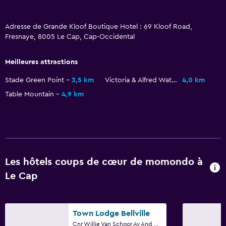
Terrasse
Espace repas en plein air
Adresse de Grande Kloof Boutique Hotel : 69 Kloof Road,
Fresnaye, 8005 Le Cap, Cap-Occidental
Mobilier d’extérieur
Cheminée d’extérieur
Meilleures attractions
Jardin
Stade Green Point
3,5 km
Victoria & Alfred Waterfront
4,0 km
Terrasse/Patio
Table Mountain
4,9 km
Chaises de plage
Gril
Balcon
Les hôtels coups de cœur de momondo à
Restaurants
Le Cap
Livraison de courses
Menus pour régimes spéciaux (sur demande)
Town Lodge Bellville
Restaurant
Cnr Willie Van Schoor Av And Mispel Rd B, Le Cap, Cap-Occidental