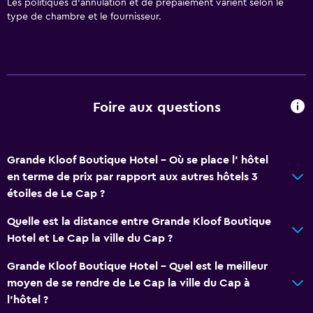
Les politiques d’annulation et de prépaiement varient selon le
Vue sur la piscine
type de chambre et le fournisseur.
Espace de stockage
Cheminée
Vue sur la mer
Espace salon
Foire aux questions
Canapé
Insonorisation
Grande Kloof Boutique Hotel - Où se place l’ hôtel
Moquette
en terme de prix par rapport aux autres hôtels 3
Sol en carreaux/marbre
étoiles de Le Cap ?
Quelle est la distance entre Grande Kloof Boutique
Cuisine
Hotel et Le Cap la ville du Cap ?
Verres à vin
Grande Kloof Boutique Hotel - Quel est le meilleur
Bouilloire électrique
moyen de se rendre de Le Cap la ville du Cap à
Ustensiles de cuisine
l’hôtel ?