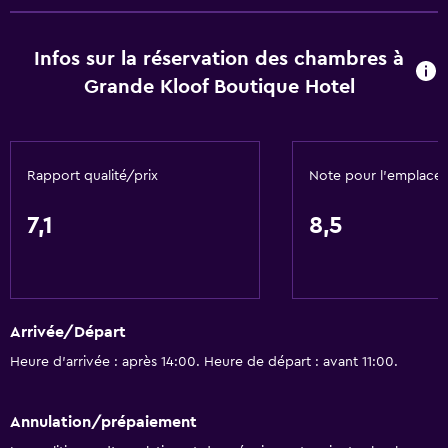
WiFi gratuit
Infos sur la réservation des chambres à
Linge de lit
Grande Kloof Boutique Hotel
Serviettes
Shampooing
Adaptateur
Rapport qualité/prix
Note pour l’emplace
Gel douche
Après-shampooing
7,1
8,5
Général
Chambres familiales
Arrivée/Départ
Vue sur le jardin
Heure d’arrivée : après 14:00. Heure de départ : avant 11:00.
Parquet
Chambres communicantes disponibles
Annulation/prépaiement
Vue sur la montagne