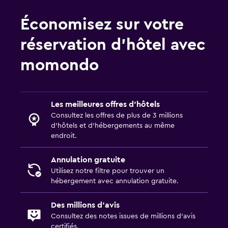
Laverie
Économisez sur votre
Laverie
réservation d’hôtel avec
Service de repassage
momondo
Blanchisserie
Fer et table à repasser
Les meilleures offres d’hôtels
Chambre
Consultez les offres de plus de 3 millions
Prise près du lit
d’hôtels et d’hébergements au même
endroit.
Portant à vêtements
Armoire ou placard
Annulation gratuite
Utilisez notre filtre pour trouver un
hébergement avec annulation gratuite.
Espace de travail
Fax/photocopieuse
Des millions d’avis
Consultez des notes issues de millions d’avis
Bureau
certifiés.