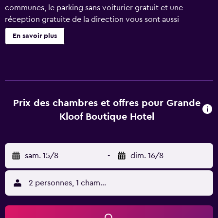
communes, le parking sans voiturier gratuit et une
réception gratuite de la direction vous sont aussi
proposés. De plus, il y a un snack bar/épicerie fine, un
En savoir plus
sauna et un bain à remous disponibles sur place. Le service
d'entretien est disponible sur demande Grande Kloof
Boutique Hotel possède 15 chambres comprenant un
sèche-cheveux et des articles de toilette gratuits. Les
chambres donnent sur un balcon. Chaque chambre
bénéficie d'une décoration et d'un ameublement
Prix des chambres et offres pour Grande
personnalisés. Les lits sont dotés de matelas en mousse à
Kloof Boutique Hotel
mémoire de forme et sont préparés avec une couette en
duvet d'oie et de la literie de qualité supérieure. Une
gamme d'oreillers au choix est à votre disposition. Une
sam. 15/8
-
dim. 16/8
télévision LCD 40 pouces propose des chaînes
thématiques par satellite et Netflix. Les salles de bain
comprennent une baignoire ou une douche avec un
2 personnes, 1 chambre
pommeau de douche à « effet pluie ». Cet hôtel de Le Cap
offre l'accès gratuit à Internet sans fil (vitesse: 500 Mbit/s