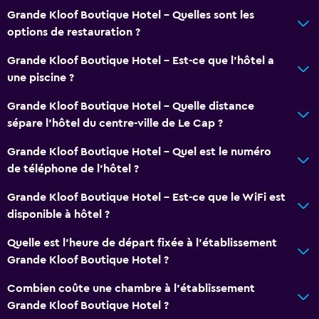
Cuisine
Grande Kloof Boutique Hotel - Quelles sont les
Coin cuisine
options de restauration ?
Four
Grande Kloof Boutique Hotel - Est-ce que l’hôtel a
Micro-ondes
une piscine ?
Plaque de cuisson
Grande Kloof Boutique Hotel - Quelle distance
Grille-pain
sépare l’hôtel du centre-ville de Le Cap ?
Réfrigérateur
Grande Kloof Boutique Hotel - Quel est le numéro
Espace repas
de téléphone de l’hôtel ?
Grande Kloof Boutique Hotel - Est-ce que le WiFi est
Piscine et spa
disponible à hôtel ?
Spa
Quelle est l'heure de départ fixée à l'établissement
Bain à remous
Grande Kloof Boutique Hotel ?
Piscine extérieure
Combien coûte une chambre à l'établissement
Serviettes de piscine
Grande Kloof Boutique Hotel ?