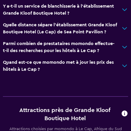
Piscine avec vue
Y a-t-il un service de blanchisserie à l'établissement
Hammam
Grande Kloof Boutique Hotel ?
Piscine privée
Quelle distance sépare l'établissement Grande Kloof
Sauna
Boutique Hotel (Le Cap) de Sea Point Pavilion ?
Parmi combien de prestataires momondo effectue-
Salle de bain
t-il des recherches pour les hôtels à Le Cap ?
Sèche-cheveux
Quand est-ce que momondo met à jour les prix des
Salle de bain privée
hôtels à Le Cap ?
Douche
Salle de bain supplémentaire
Toilettes supplémentaires
Baignoire
Attractions près de Grande Kloof
Toilettes
Boutique Hotel
Papier toilette
Attractions choisies par momondo à Le Cap, Afrique du Sud