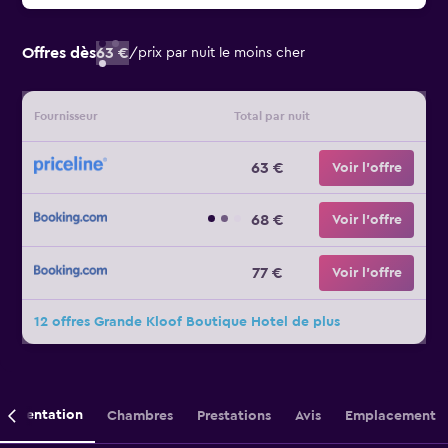
Offres dès
63 €
/
prix par nuit le moins cher
Fournisseur
Total par nuit
63 €
Voir l’offre
68 €
Voir l’offre
77 €
Voir l’offre
12 offres Grande Kloof Boutique Hotel de plus
Présentation
Chambres
Prestations
Avis
Emplacement