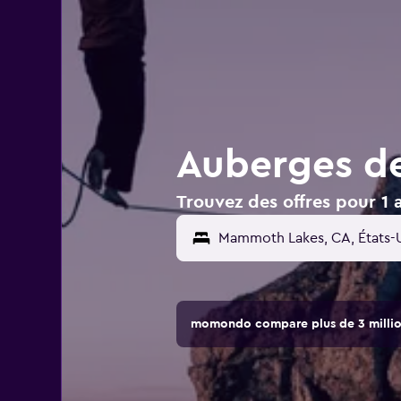
Auberges d
Trouvez des offres pour 1
Mammoth Lakes, CA, États-
momondo compare plus de 3 million