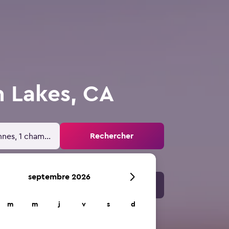
 Lakes, CA
Rechercher
nnes, 1 chambre
septembre 2026
m
m
j
v
s
d