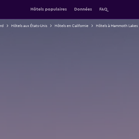
Hôtels populaires
Données
FAQ
rd
Hôtels aux États-Unis
Hôtels en Californie
Hôtels à Mammoth Lakes