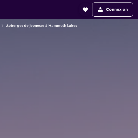
Connexion
Auberges de jeunesse à Mammoth Lakes