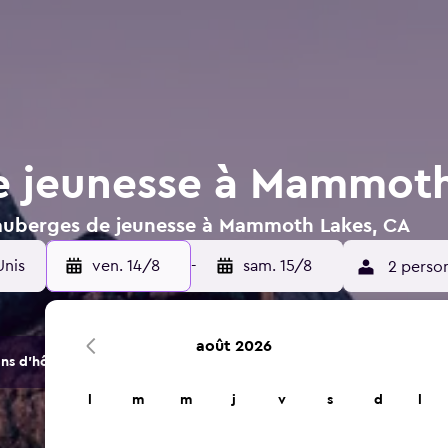
e jeunesse à Mammoth
 auberges de jeunesse à Mammoth Lakes, CA
Unis
ven. 14/8
-
sam. 15/8
2 perso
août 2026
s d'hôtels et d'hébergements.
l
m
m
j
v
s
d
l