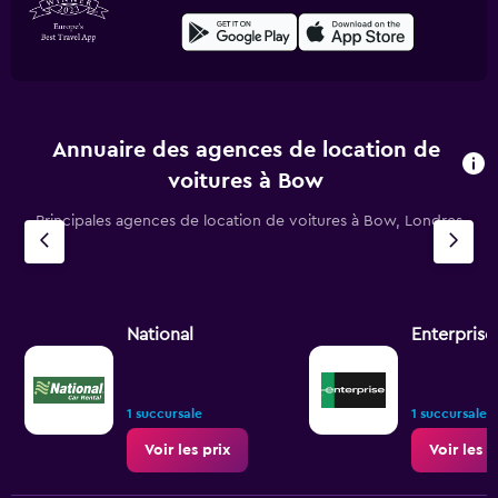
Annuaire des agences de location de
voitures à Bow
Principales agences de location de voitures à Bow, Londres
National
Enterprise
1 succursale
1 succursale
Voir les prix
Voir les p