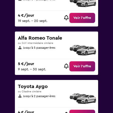
4 €/jour
Voir l’offre
19 sept. - 20 sept.
Alfa Romeo Tonale
ou SUV intermédiaire similaire
Jusqu’à 5 passager·ères
5 €/jour
Voir l’offre
9 sept. - 30 sept.
Toyota Aygo
ou Citadine similaire
Jusqu’à 2 passager·ères
4 €/jour