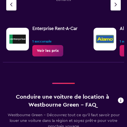
Enterprise Rent-A-Car
Al
1 succursale
1 su
Voir les prix
V
Conduire une voiture de location à
Westbourne Green - FAQ
Westbourne Green - Découvrez tout ce qu’il faut savoir pour
louer une voiture dans la région et soyez prêt·e pour votre
prochain voyage