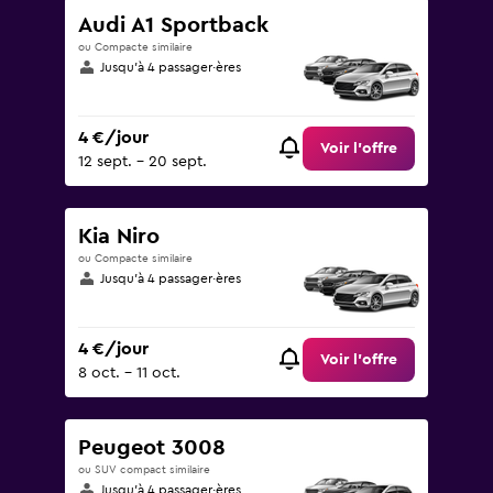
Audi A1 Sportback
ou Compacte similaire
Jusqu’à 4 passager·ères
4 €/jour
Voir l’offre
12 sept. - 20 sept.
Kia Niro
ou Compacte similaire
Jusqu’à 4 passager·ères
4 €/jour
Voir l’offre
8 oct. - 11 oct.
Peugeot 3008
ou SUV compact similaire
Jusqu’à 4 passager·ères