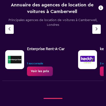
Annuaire des agences de location de
voitures à Camberwell
Principales agences de location de voitures à Camberwell,
Londres
Enterprise Rent-A-Car
ked
1 succursale
2 su
Voir les prix
V