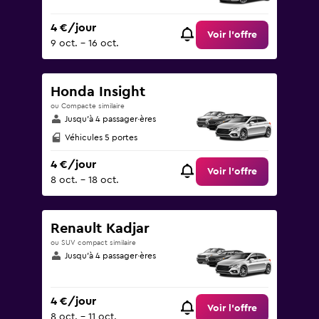
4 €/jour
Voir l’offre
9 oct. - 16 oct.
Honda Insight
ou Compacte similaire
Jusqu’à 4 passager·ères
Véhicules 5 portes
4 €/jour
Voir l’offre
8 oct. - 18 oct.
Renault Kadjar
ou SUV compact similaire
Jusqu’à 4 passager·ères
4 €/jour
Voir l’offre
8 oct. - 11 oct.