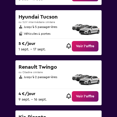
Hyundai Tucson
ou SUV intermédiaire similaire
Jusqu’à 5 passager·ères
Véhicules 4 portes
5 €/jour
Voir l’offre
1 sept. - 17 sept.
Renault Twingo
ou Citadine similaire
Jusqu’à 2 passager·ères
4 €/jour
Voir l’offre
9 sept. - 16 sept.