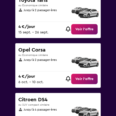
Toyota Yaris
ou Économique similaire
Jusqu’à 2 passager·ères
4 €/jour
Voir l’offre
15 sept. - 26 sept.
Opel Corsa
ou Économique similaire
Jusqu’à 2 passager·ères
4 €/jour
Voir l’offre
6 oct. - 10 oct.
Citroen DS4
ou SUV compact similaire
Jusqu’à 4 passager·ères