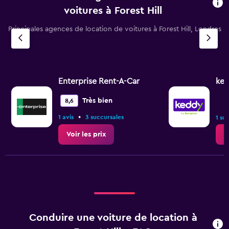
voitures à Forest Hill
Principales agences de location de voitures à Forest Hill, Londres
Enterprise Rent-A-Car
ked
Très bien
8,6
•
1 avis
3 succursales
1 su
Voir les prix
V
Conduire une voiture de location à