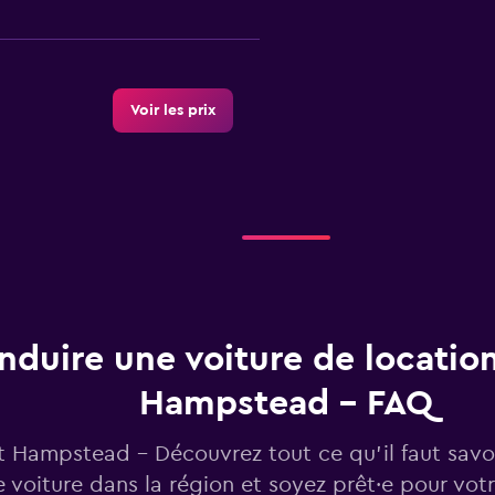
Voir les prix
Voir les prix
nduire une voiture de locatio
Hampstead - FAQ
Voir les prix
 Hampstead - Découvrez tout ce qu’il faut savoi
 voiture dans la région et soyez prêt·e pour vot