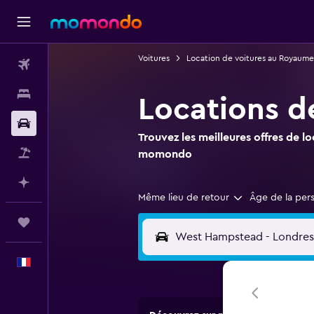
Voitures
Location de voitures au Royaume
Vols
Hébergements
Locations d
Voitures
Trouvez les meilleures offres de l
Vol+Hôtel
momondo
Planifier avec l’IA
Même lieu de retour
Âge de la per
Trips
Français