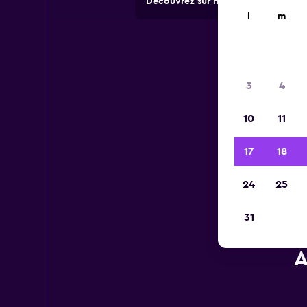
Découvrez sur momondo des offres 
l
m
3
4
10
11
17
18
24
25
31
A