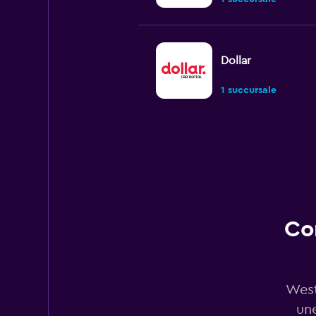
Dollar
1 succursale
Virtuo
1 succursale
Co
Firefly
1 succursale
West
une