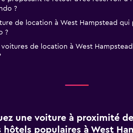
ndo ?
oiture de location à West Hampstead qu
o ?
s voitures de location à West Hampstea
?
uez une voiture à proximité de
s hôtels populaires à West H