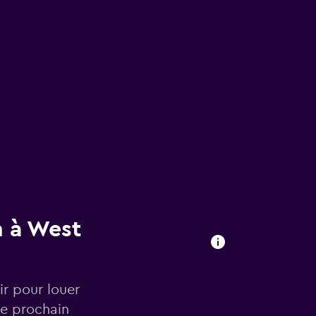
n à West
r pour louer
re prochain