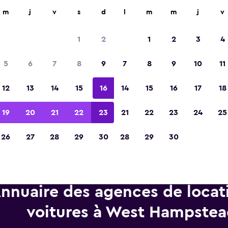
d'agences de location dans plus de 70 000 endroits.
m
j
v
s
d
l
m
m
j
v
1
2
1
2
3
4
Élue meilleure application de voyage d'Eur
5
6
7
8
9
7
8
9
10
11
2023
12
13
14
15
16
14
15
16
17
18
19
20
21
22
23
21
22
23
24
25
26
27
28
29
30
28
29
30
nnuaire des agences de locat
voitures à West Hampste