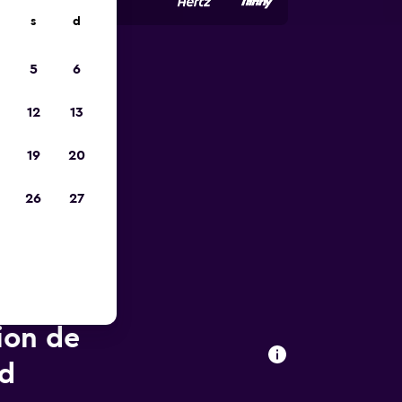
s
d
5
6
ope
12
13
19
20
26
27
ion de
ad