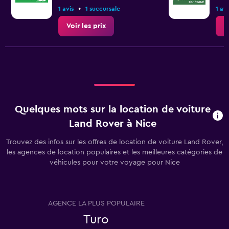
•
1 avis
1 succursale
1 avi
Voir les prix
V
Quelques mots sur la location de voiture
Land Rover à Nice
Trouvez des infos sur les offres de location de voiture Land Rover,
les agences de location populaires et les meilleures catégories de
véhicules pour votre voyage pour Nice
AGENCE LA PLUS POPULAIRE
T
Turo