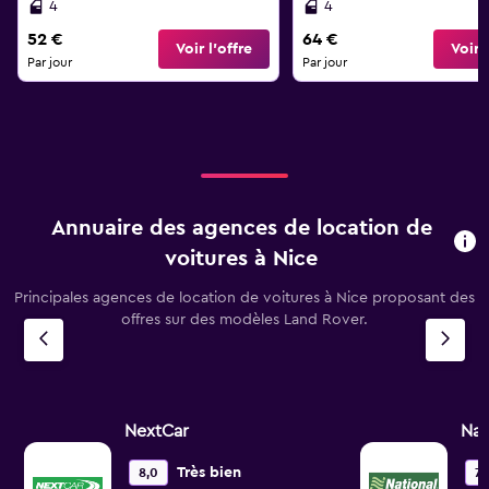
4
4
52 €
64 €
Voir l’offre
Voir l
Par jour
Par jour
Annuaire des agences de location de
voitures à Nice
Principales agences de location de voitures à Nice proposant des
offres sur des modèles Land Rover.
NextCar
Nat
Très bien
8,0
7,