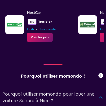
NextCar
Nat
Très bien
8,0
7,
•
1 avis
1 succursale
1 avi
Voir les prix
V
Pourquoi utiliser momondo ?
Pourquoi utiliser momondo pour louer une
voiture Subaru à Nice ?