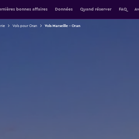
rnières bonnes affaires
Données
Quand réserver
FAQ
Av
érie
Vols pour Oran
Vols Marseille - Oran