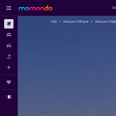
De
Vols
Vols pour l'Afrique
Vols pour l'Alg
Vols
Hébergements
Voitures
Vol+Hôtel
Planifier avec l’IA
Trips
Français