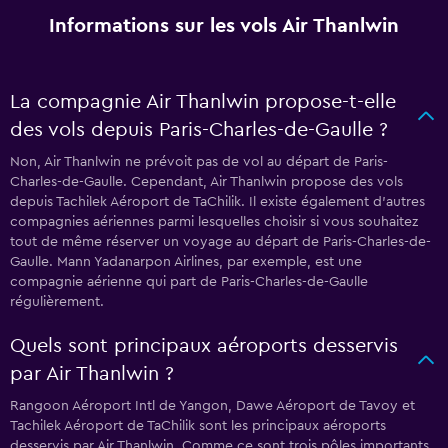
Informations sur les vols Air Thanlwin
La compagnie Air Thanlwin propose-t-elle
des vols depuis Paris-Charles-de-Gaulle ?
Non, Air Thanlwin ne prévoit pas de vol au départ de Paris-
Charles-de-Gaulle. Cependant, Air Thanlwin propose des vols
depuis Tachilek Aéroport de TaChilik. Il existe également d'autres
compagnies aériennes parmi lesquelles choisir si vous souhaitez
tout de même réserver un voyage au départ de Paris-Charles-de-
Gaulle. Mann Yadanarpon Airlines, par exemple, est une
compagnie aérienne qui part de Paris-Charles-de-Gaulle
régulièrement.
Quels sont principaux aéroports desservis
par Air Thanlwin ?
Rangoon Aéroport Intl de Yangon, Dawe Aéroport de Tavoy et
Tachilek Aéroport de TaChilik sont les principaux aéroports
desservis par Air Thanlwin. Comme ce sont trois pôles importants