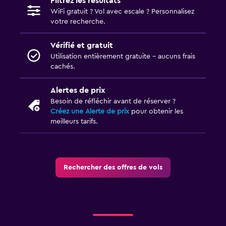
Filtrez les résultats
WiFi gratuit ? Vol avec escale ? Personnalisez
votre recherche.
Vérifié et gratuit
Utilisation entièrement gratuite - aucuns frais
cachés.
Alertes de prix
Besoin de réfléchir avant de réserver ?
Créez une Alerte de prix
pour obtenir les
meilleurs tarifs.
Rechercher des offres de vols