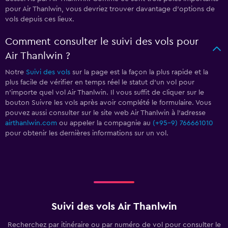
pour Air Thanlwin, vous devriez trouver davantage d'options de
vols depuis ces lieux.
Comment consulter le suivi des vols pour
Air Thanlwin ?
Notre
Suivi des vols
sur la page est la façon la plus rapide et la
plus facile de vérifier en temps réel le statut d'un vol pour
n'importe quel vol Air Thanlwin. Il vous suffit de cliquer sur le
bouton Suivre les vols après avoir complété le formulaire. Vous
pouvez aussi consulter sur le site web Air Thanlwin à l'adresse
airthanlwin.com
ou appeler la compagnie au
(+95-9) 766661010
pour obtenir les dernières informations sur un vol.
Suivi des vols Air Thanlwin
Recherchez par itinéraire ou par numéro de vol pour consulter le