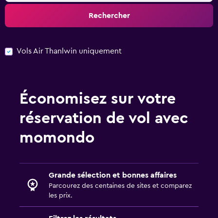
Rechercher
Vols Air Thanlwin uniquement
Économisez sur votre
réservation de vol avec
momondo
Grande sélection et bonnes affaires
Parcourez des centaines de sites et comparez
les prix.