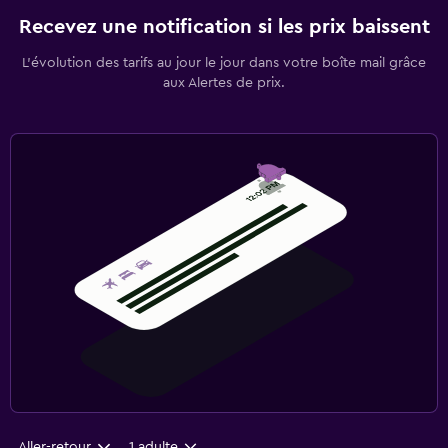
Recevez une notification si les prix baissent
L’évolution des tarifs au jour le jour dans votre boîte mail grâce
aux Alertes de prix.
Aller-retour
1 adulte