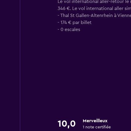
Le vol international aller-retour 
346 €. Le vol international aller s
- Thal St Gallen-Altenrhein à Vie
- 174 € par billet
- 0 escales
Merveilleux
10,0
1 note certifiée