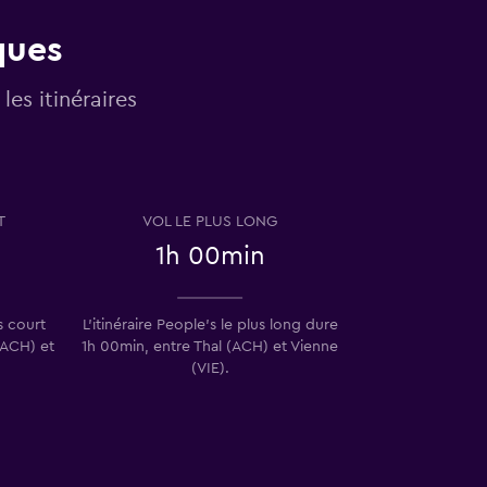
ques
les itinéraires
T
VOL LE PLUS LONG
1h 00min
us court
L’itinéraire People's le plus long dure
(ACH) et
1h 00min, entre Thal (ACH) et Vienne
(VIE).