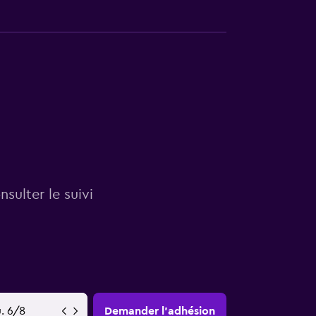
sulter le suivi
YY-MM-DD
Demander l’adhésion