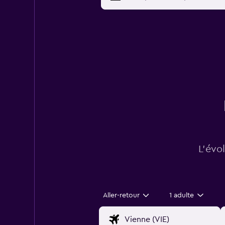
L’évo
Aller-retour
1 adulte