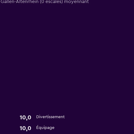
t Gallen-Altenrhein (0 escales) moyennant
10,0
Divertissement
10,0
Équipage