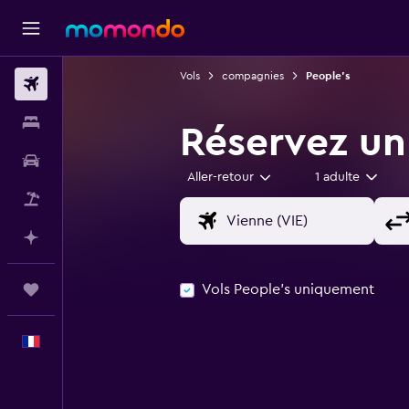
Vols
compagnies
People's
Vols
Hébergements
Réservez un
Voitures
Aller-retour
1 adulte
Vol+Hôtel
Planifier avec l’IA
Vols People's uniquement
Trips
Français