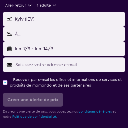
Aller-retour
1 adulte
Kyiv (IEV)
À…
lun. 7/9
-
lun. 14/9
Recevoir par e-mail les offres et informations de services et
produits de momondo et de ses partenaires
Créer une Alerte de prix
En créant une alerte de prix, vous acceptez nos
conditions générales
et
notre
Politique de confidentialité.