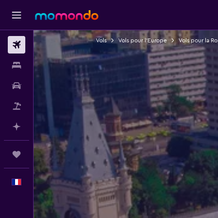
Vols
Vols pour l'Europe
Vols pour la R
Vols
Hébergements
Voitures
Vol+Hôtel
Planifier avec l’IA
Trips
Français