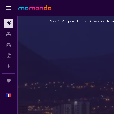
Vols
Vols pour l'Europe
Vols pour la Tu
Vols
Hébergements
Voitures
Vol+Hôtel
Planifier avec l’IA
Trips
Français