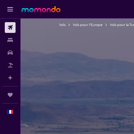
Vols
Vols pour l'Europe
Vols pour la Tu
Vols
Hébergements
Voitures
Vol+Hôtel
Planifier avec l’IA
Trips
Français