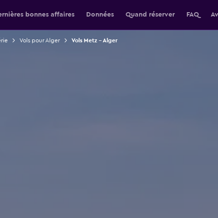
rnières bonnes affaires
Données
Quand réserver
FAQ
Av
érie
Vols pour Alger
Vols Metz - Alger