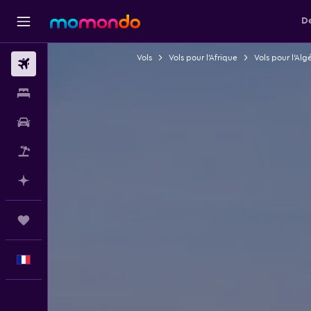
De
Vols
Vols pour l'Afrique
Vols pour l'Alg
Vols
Hébergements
Voitures
Vol+Hôtel
Planifier avec l’IA
Trips
Français