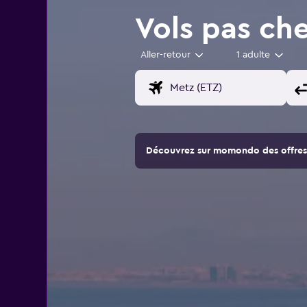
Vols pas ch
Aller-retour
1 adulte
Découvrez sur momondo des offres 