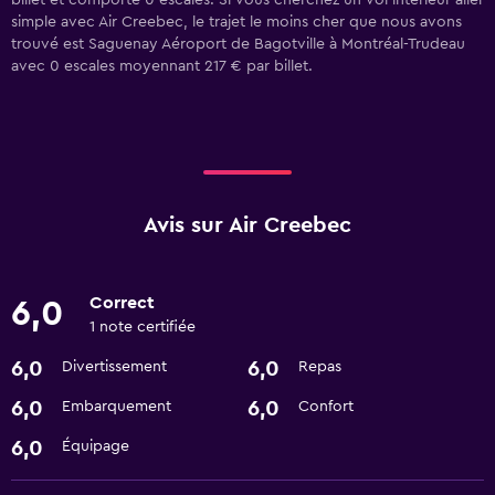
billet et comporte 0 escales. Si vous cherchez un vol intérieur aller
simple avec Air Creebec, le trajet le moins cher que nous avons
trouvé est Saguenay Aéroport de Bagotville à Montréal-Trudeau
avec 0 escales moyennant 217 € par billet.
Avis sur Air Creebec
Correct
6,0
1 note certifiée
6,0
6,0
Divertissement
Repas
6,0
6,0
Embarquement
Confort
6,0
Équipage