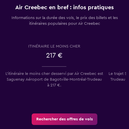
Air Creebec en bref : infos pratiques
Informations sur la durée des vols, le prix des billets et les
itinéraires populaires pour Air Creebec
ITINÉRAIRE LE MOINS CHER
217 €
L’itinéraire le moins cher desservi par Air Creebec est
Le trajet 
Saguenay Aéroport de Bagotville-Montréal-Trudeau
Trudeau es
à 217 €.
Rechercher des offres de vols