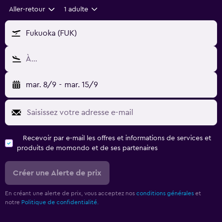
Aller-retour
1 adulte
Fukuoka (FUK)
À…
mar. 8/9
-
mar. 15/9
Recevoir par e-mail les offres et informations de services et
produits de momondo et de ses partenaires
Créer une Alerte de prix
En créant une alerte de prix, vous acceptez nos
conditions générales
et
notre
Politique de confidentialité.