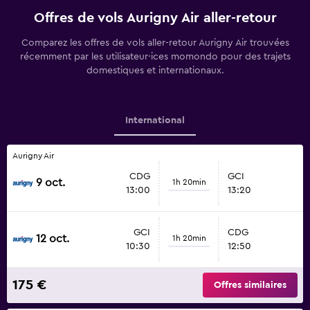
Offres de vols Aurigny Air aller-retour
Comparez les offres de vols aller-retour Aurigny Air trouvées
récemment par les utilisateur·ices momondo pour des trajets
domestiques et internationaux.
International
Aurigny Air
CDG
GCI
9 oct.
1h 20min
13:00
13:20
GCI
CDG
12 oct.
1h 20min
10:30
12:50
175 €
Offres similaires