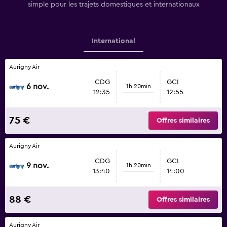
simple pour les trajets domestiques et internationaux
International
Aurigny Air
CDG
GCI
6 nov.
1h 20min
12:35
12:55
75 €
Offres similaires
Aurigny Air
CDG
GCI
9 nov.
1h 20min
13:40
14:00
88 €
Offres similaires
Aurigny Air