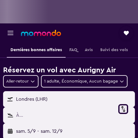
Dernières bonnes affaires
FAQ
Avis
Suivi des vols
Réservez un vol avec Aurigny Air
Aller-retour
1 adulte, Économique, Aucun bagage
Londres (LHR)
À…
sam. 5/9
-
sam. 12/9