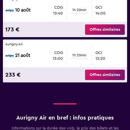
CDG
GCI
10 août
1h 20min
13:40
14:00
173 €
Offres similaires
Aurigny Air
CDG
GCI
21 août
1h 20min
13:00
13:20
233 €
Offres similaires
Aurigny Air en bref : infos pratiques
Informations sur la durée des vols, le prix des billets et les