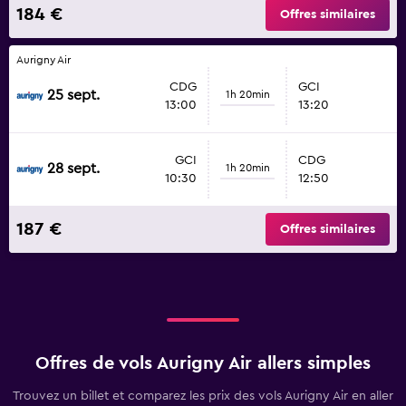
184 €
Offres similaires
Aurigny Air
CDG
GCI
25 sept.
1h 20min
13:00
13:20
GCI
CDG
28 sept.
1h 20min
10:30
12:50
187 €
Offres similaires
Offres de vols Aurigny Air allers simples
Trouvez un billet et comparez les prix des vols Aurigny Air en aller